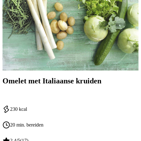
Omelet met Italiaanse kruiden
230
kcal
20 min. bereiden
2.4
/5
(
17
)