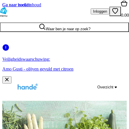
Ga naar hoofdinhoud
Ga naar zoeken
Inloggen
0.00
menu
Waar ben je naar op zoek?
Veiligheidswaarschuwing:
Amo Gusti - olijven gevuld met citroen
Overzicht