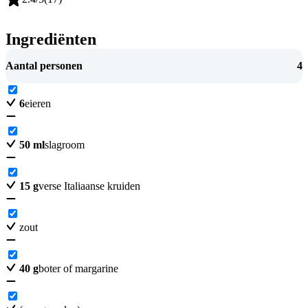
Ingrediënten
Aantal personen
4
6
eieren
50
ml
slagroom
15
g
verse Italiaanse kruiden
zout
40
g
boter of margarine