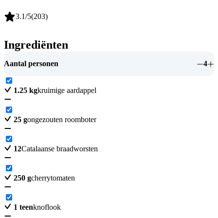
3.1
/5
(
203
)
Ingrediënten
Aantal personen
4
1.25
kg
kruimige aardappel
25
g
ongezouten roomboter
12
Catalaanse braadworsten
250
g
cherrytomaten
1
teen
knoflook