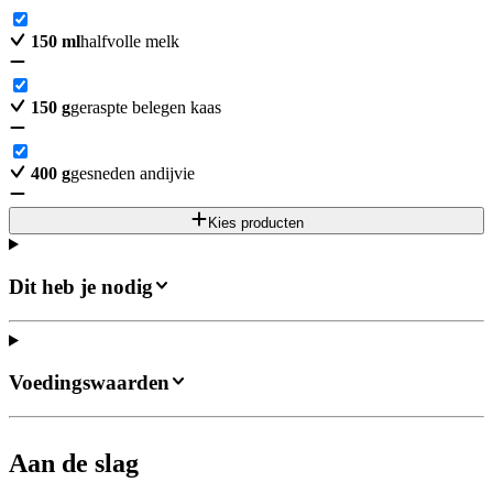
150
ml
halfvolle melk
150
g
geraspte belegen kaas
400
g
gesneden andijvie
Kies producten
Dit heb je nodig
Voedingswaarden
Aan de slag