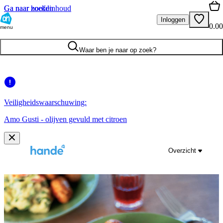
Ga naar hoofdinhoud
Ga naar zoeken
Inloggen
0.00
menu
Waar ben je naar op zoek?
Veiligheidswaarschuwing:
Amo Gusti - olijven gevuld met citroen
Overzicht