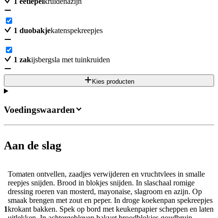
1
eetlepel
kruidenazijn
1
duobakje
katenspekreepjes
1
zak
ijsbergsla met tuinkruiden
Kies producten
Voedingswaarden
Aan de slag
Tomaten ontvellen, zaadjes verwijderen en vruchtvlees in smalle
reepjes snijden. Brood in blokjes snijden. In slaschaal romige
dressing roeren van mosterd, mayonaise, slagroom en azijn. Op
smaak brengen met zout en peper. In droge koekenpan spekreepjes
1
krokant bakken. Spek op bord met keukenpapier scheppen en laten
uitlekken. In achtergebleven bakvet broodblokjes goudbruin