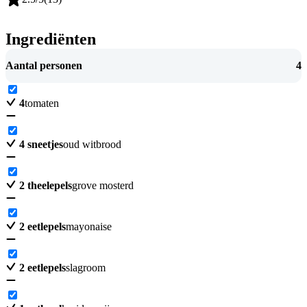
Ingrediënten
Aantal personen
4
4
tomaten
4
sneetjes
oud witbrood
2
theelepels
grove mosterd
2
eetlepels
mayonaise
2
eetlepels
slagroom