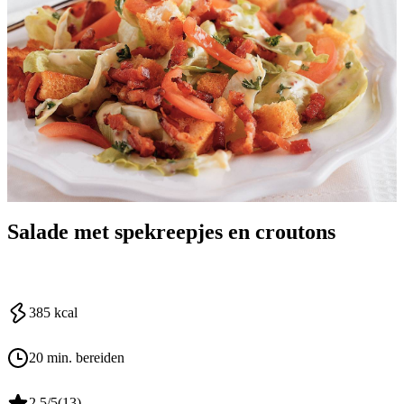
Salade met spekreepjes en croutons
385
kcal
20 min. bereiden
2.5
/5
(
13
)