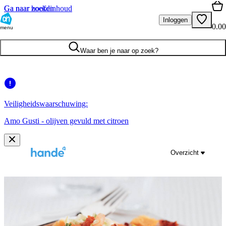
Ga naar hoofdinhoud
Ga naar zoeken
Inloggen
0.00
menu
Waar ben je naar op zoek?
Veiligheidswaarschuwing:
Amo Gusti - olijven gevuld met citroen
Overzicht