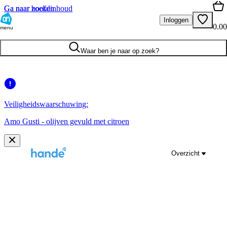
Ga naar hoofdinhoud
Ga naar zoeken
Inloggen
0.00
menu
Waar ben je naar op zoek?
Veiligheidswaarschuwing:
Amo Gusti - olijven gevuld met citroen
Overzicht