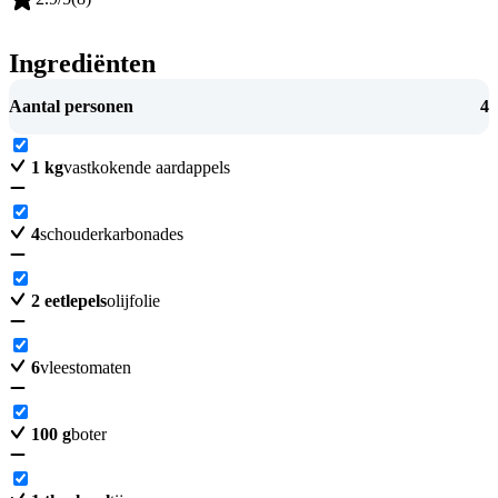
Ingrediënten
Aantal personen
4
1
kg
vastkokende aardappels
4
schouderkarbonades
2
eetlepels
olijfolie
6
vleestomaten
100
g
boter