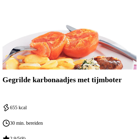
Gegrilde karbonaadjes met tijmboter
655
kcal
30 min. bereiden
2.9
/5
(
8
)