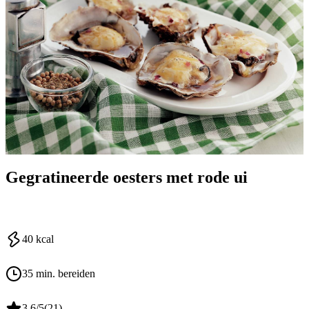
Gegratineerde oesters met rode ui
40
kcal
35 min. bereiden
3.6
/5
(
21
)