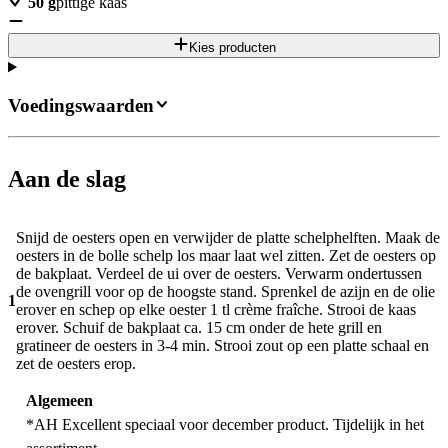
50
g
pittige kaas
Kies producten
Voedingswaarden
Aan de slag
Snijd de oesters open en verwijder de platte schelphelften. Maak de
oesters in de bolle schelp los maar laat wel zitten. Zet de oesters op
de bakplaat. Verdeel de ui over de oesters. Verwarm ondertussen
de ovengrill voor op de hoogste stand. Sprenkel de azijn en de olie
1
erover en schep op elke oester 1 tl crème fraîche. Strooi de kaas
erover. Schuif de bakplaat ca. 15 cm onder de hete grill en
gratineer de oesters in 3-4 min. Strooi zout op een platte schaal en
zet de oesters erop.
Algemeen
*AH Excellent speciaal voor december product. Tijdelijk in het