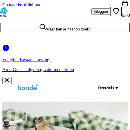
Ga naar hoofdinhoud
Ga naar zoeken
Inloggen
0.00
menu
Waar ben je naar op zoek?
Veiligheidswaarschuwing:
Amo Gusti - olijven gevuld met citroen
Overzicht