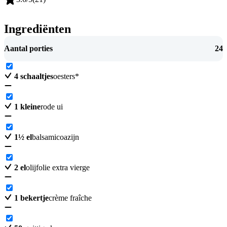
Ingrediënten
Aantal porties
24
4
schaaltjes
oesters*
1
kleine
rode ui
1
½
el
balsamicoazijn
2
el
olijfolie extra vierge
1
bekertje
crème fraîche