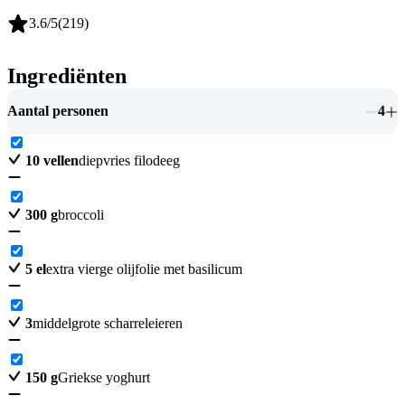
3.6
/5
(
219
)
Ingrediënten
Aantal personen
4
10
vellen
diepvries filodeeg
300
g
broccoli
5
el
extra vierge olijfolie met basilicum
3
middelgrote scharreleieren
150
g
Griekse yoghurt