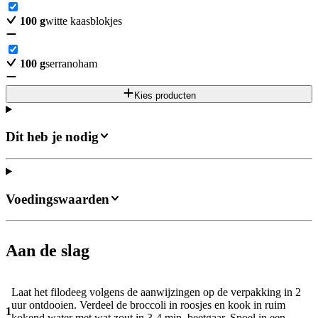
100
g
witte kaasblokjes
100
g
serranoham
Kies producten
Dit heb je nodig
Voedingswaarden
Aan de slag
Laat het filodeeg volgens de aanwijzingen op de verpakking in 2
uur ontdooien. Verdeel de broccoli in roosjes en kook in ruim
1
kokend water met wat zout in 3-4 min. beetgaar. Spoel in een