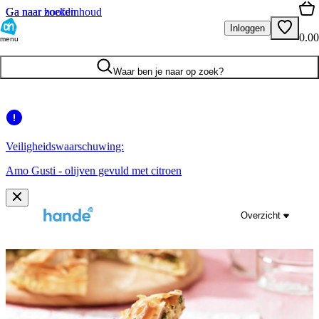
Ga naar hoofdinhoud
Ga naar zoeken
Inloggen
0.00
menu
Waar ben je naar op zoek?
Veiligheidswaarschuwing:
Amo Gusti - olijven gevuld met citroen
Overzicht