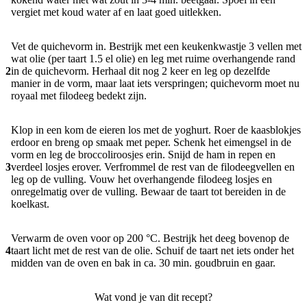
vergiet met koud water af en laat goed uitlekken.
Vet de quichevorm in. Bestrijk met een keukenkwastje 3 vellen met
wat olie (per taart 1.5 el olie) en leg met ruime overhangende rand
2
in de quichevorm. Herhaal dit nog 2 keer en leg op dezelfde
manier in de vorm, maar laat iets verspringen; quichevorm moet nu
royaal met filodeeg bedekt zijn.
Klop in een kom de eieren los met de yoghurt. Roer de kaasblokjes
erdoor en breng op smaak met peper. Schenk het eimengsel in de
vorm en leg de broccoliroosjes erin. Snijd de ham in repen en
3
verdeel losjes erover. Verfrommel de rest van de filodeegvellen en
leg op de vulling. Vouw het overhangende filodeeg losjes en
onregelmatig over de vulling. Bewaar de taart tot bereiden in de
koelkast.
Verwarm de oven voor op 200 °C. Bestrijk het deeg bovenop de
4
taart licht met de rest van de olie. Schuif de taart net iets onder het
midden van de oven en bak in ca. 30 min. goudbruin en gaar.
Wat vond je van dit recept?