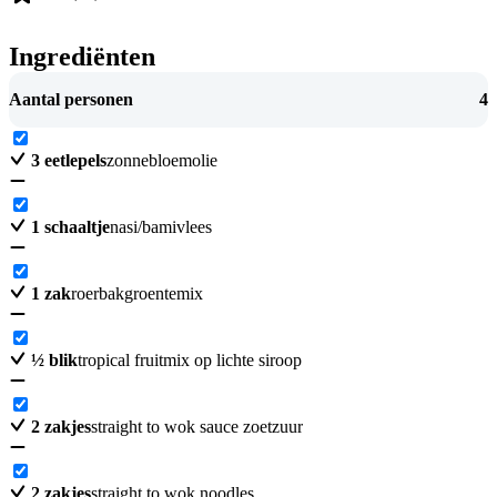
Ingrediënten
Aantal personen
4
3
eetlepels
zonnebloemolie
1
schaaltje
nasi/bamivlees
1
zak
roerbakgroentemix
½
blik
tropical fruitmix op lichte siroop
2
zakjes
straight to wok sauce zoetzuur
2
zakjes
straight to wok noodles