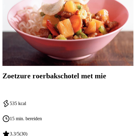
Zoetzure roerbakschotel met mie
535
kcal
15 min. bereiden
3.3
/5
(
30
)