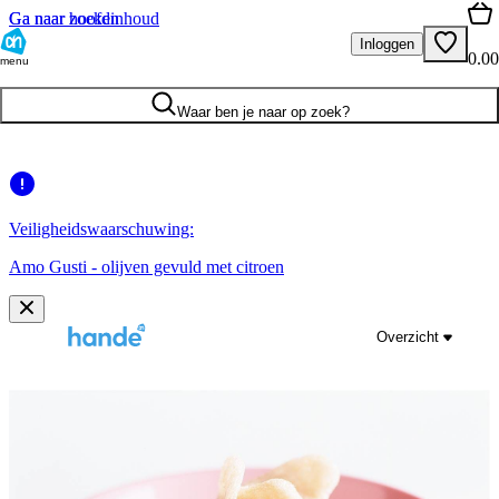
Ga naar hoofdinhoud
Ga naar zoeken
Inloggen
0.00
menu
Waar ben je naar op zoek?
Veiligheidswaarschuwing:
Amo Gusti - olijven gevuld met citroen
Overzicht