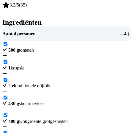
3.3
/5
(
35
)
Ingrediënten
Aantal personen
4
500
g
tomaten
1
kropsla
2
el
traditionele olijfolie
430
g
shoarmavlees
400
g
wokgroente grofgesneden