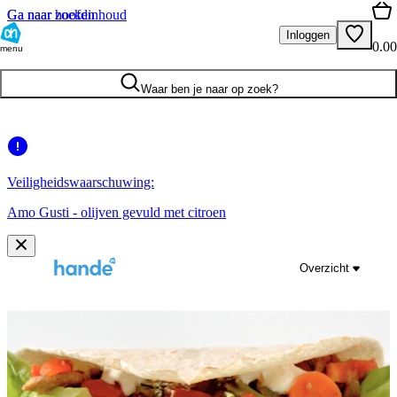
Ga naar hoofdinhoud
Ga naar zoeken
Inloggen
0.00
menu
Waar ben je naar op zoek?
Veiligheidswaarschuwing:
Amo Gusti - olijven gevuld met citroen
Overzicht