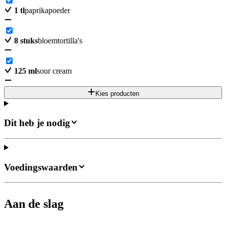
1
tl
paprikapoeder
8
stuks
bloemtortilla's
125
ml
sour cream
Kies producten
Dit heb je nodig
Voedingswaarden
Aan de slag