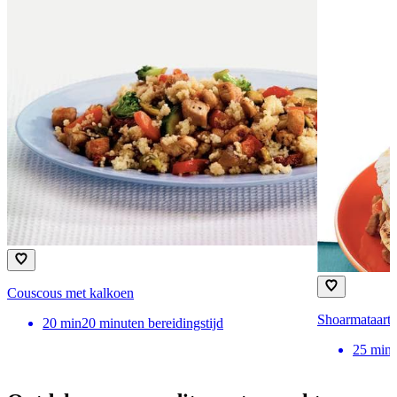
Couscous met kalkoen
Shoarmataart m
20
min
20 minuten bereidingstijd
25
min