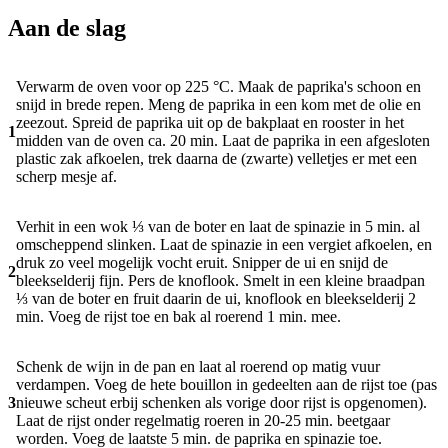
Aan de slag
Verwarm de oven voor op 225 °C. Maak de paprika's schoon en
snijd in brede repen. Meng de paprika in een kom met de olie en
zeezout. Spreid de paprika uit op de bakplaat en rooster in het
1
midden van de oven ca. 20 min. Laat de paprika in een afgesloten
plastic zak afkoelen, trek daarna de (zwarte) velletjes er met een
scherp mesje af.
Verhit in een wok ⅓ van de boter en laat de spinazie in 5 min. al
omscheppend slinken. Laat de spinazie in een vergiet afkoelen, en
druk zo veel mogelijk vocht eruit. Snipper de ui en snijd de
2
bleekselderij fijn. Pers de knoflook. Smelt in een kleine braadpan
⅓ van de boter en fruit daarin de ui, knoflook en bleekselderij 2
min. Voeg de rijst toe en bak al roerend 1 min. mee.
Schenk de wijn in de pan en laat al roerend op matig vuur
verdampen. Voeg de hete bouillon in gedeelten aan de rijst toe (pas
3
nieuwe scheut erbij schenken als vorige door rijst is opgenomen).
Laat de rijst onder regelmatig roeren in 20-25 min. beetgaar
worden. Voeg de laatste 5 min. de paprika en spinazie toe.