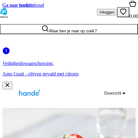
Ga naar hoofdinhoud
Ga naar zoeken
Inloggen
0.00
menu
Waar ben je naar op zoek?
Veiligheidswaarschuwing:
Amo Gusti - olijven gevuld met citroen
Overzicht