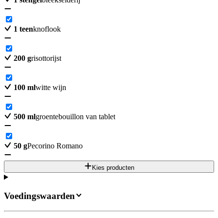
1
teen
knoflook
200
g
risottorijst
100
ml
witte wijn
500
ml
groentebouillon van tablet
50
g
Pecorino Romano
Kies producten
Voedingswaarden