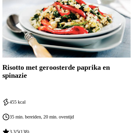
Risotto met geroosterde paprika en
spinazie
455
kcal
35 min. bereiden
, 20 min. oventijd
3.3
/5
(
138
)