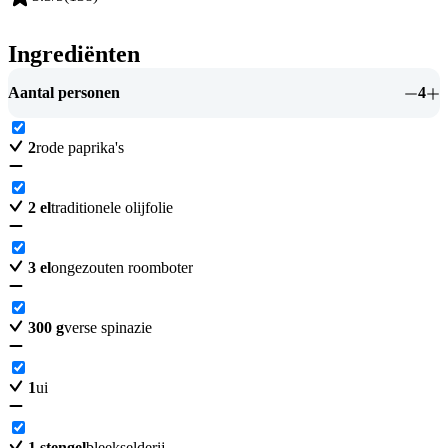
Ingrediënten
Aantal personen
4
2
rode paprika's
2
el
traditionele olijfolie
3
el
ongezouten roomboter
300
g
verse spinazie
1
ui
1
stengel
bleekselderij