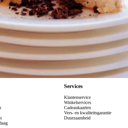
Services
Klantenservice
Winkelservices
n
Cadeaukaarten
Vers- en kwaliteitsgarantie
n
Duurzaamheid
daag