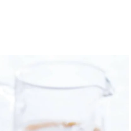
8
 en 5 el suiker. Roer de mascarpone in een grote kom goed los. Voeg
mengsel. Probeer het geheel zo luchtig mogelijk te houden. Bekleed
ezer opstijven.
ukken, verdeel deze over 8 borden en strooi de rest van de chocolade