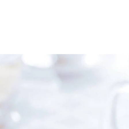
n en schraap het merg eruit. Klop de slagroom stijf met het vanillemerg
patel de stijfgeklopte vanilleslagroom voorzichtig door het mascarpone
Schep het mascarponemengsel erin en laat de semifreddo 2 uur in de vri
r de rest van de suiker door de hete koffie. Snijd de semifreddo in st
eetje begint te smelten.