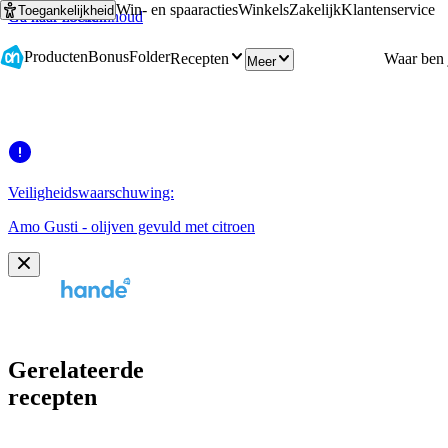
Win- en spaaracties
Winkels
Zakelijk
Klantenservice
Toegankelijkheid
Ga naar hoofdinhoud
Ga naar zoeken
Producten
Bonus
Folder
Recepten
Meer
Veiligheidswaarschuwing:
Amo Gusti - olijven gevuld met citroen
Gerelateerde
recepten