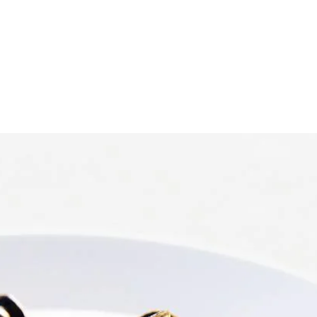
rek 2 min. van de kooktijd af. Giet af en vang het kookvocht op. Verhi
erover en schep op hoog vuur om. Voeg 1 soep-opscheplepel kookvocht 
i bij de mosselen en roer om. Laat 2 min. op middelhoog vuur koken tot
Wat vond je van dit recept?