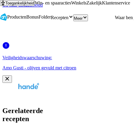
Win- en spaaracties
Winkels
Zakelijk
Klantenservice
Toegankelijkheid
Ga naar hoofdinhoud
Ga naar zoeken
Producten
Bonus
Folder
Recepten
Meer
Veiligheidswaarschuwing:
Amo Gusti - olijven gevuld met citroen
Gerelateerde
recepten