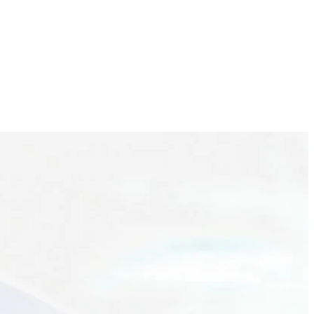
4
t ondertussen de olie in een grote koekenpan en bak de knoflook en
van de pasta toe. Doe de deksel op de pan en laat de mosselen 5 min.
 de spaghetti gaar is. Breng op smaak met peper en zout. Bestrooi