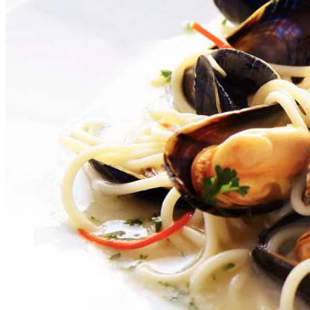
1
rode peper
2
kg
mosselen
200
ml
droge witte wijn
5
el
peterselie