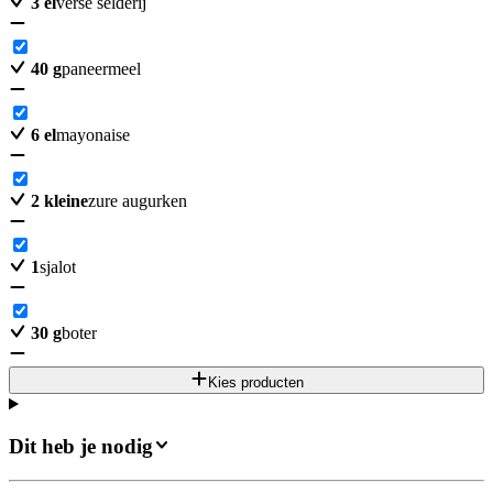
3
el
verse selderij
40
g
paneermeel
6
el
mayonaise
2
kleine
zure augurken
1
sjalot
30
g
boter
Kies producten
Dit heb je nodig