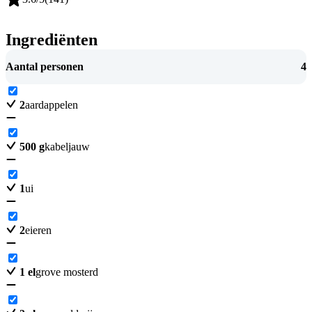
Ingrediënten
Aantal personen
4
2
aardappelen
500
g
kabeljauw
1
ui
2
eieren
1
el
grove mosterd