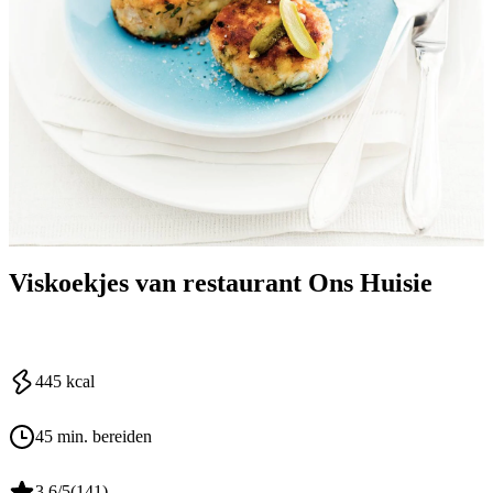
Viskoekjes van restaurant Ons Huisie
445
kcal
45 min. bereiden
3.6
/5
(
141
)