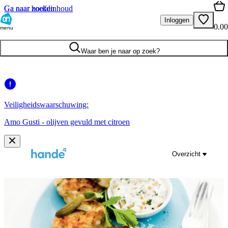
Ga naar hoofdinhoud
Ga naar zoeken
Inloggen
0.00
menu
Waar ben je naar op zoek?
Veiligheidswaarschuwing:
Amo Gusti - olijven gevuld met citroen
Overzicht