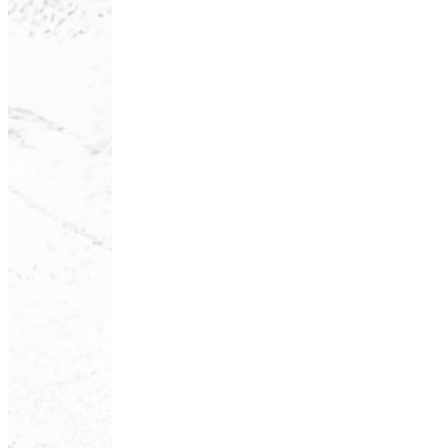
Preitaart met 
20
min