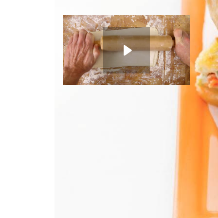
Bereidingstip
Je kunt de quiche één dag van tevor
100
ml
halfvolle melk
100
ml
geraspte jong belegen kaas 50+
½
el
mayonaise
Bakken met bladerdeeg
1
tl
Franse mosterd
Instructievideo
-
02:21
min.
1
el
kraanwater
300
g
gemengde sla