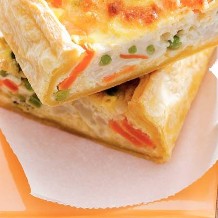
en bereiden. Serveer koud of verwarm afgedekt met aluminiumfolie in 
Wat vond je van dit recept?
Kies producten