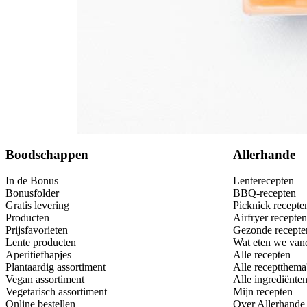
Dit heb je nodig
Bewaar
Boodschappen
Allerhande
In de Bonus
Lenterecepten
Bonusfolder
BBQ-recepten
Gratis levering
Picknick recepte
Producten
Airfryer recepten
Prijsfavorieten
Gezonde recepte
Lente producten
Wat eten we van
Aperitiefhapjes
Alle recepten
Plantaardig assortiment
Alle receptthema
Vegan assortiment
Alle ingrediënte
Vegetarisch assortiment
Mijn recepten
Online bestellen
Over Allerhande