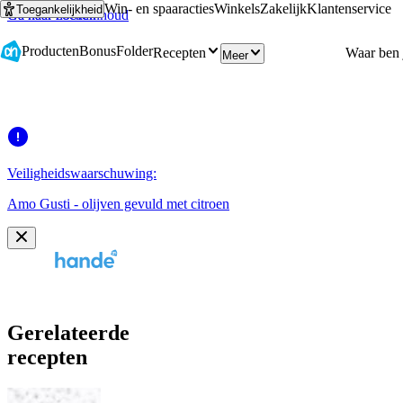
Win- en spaaracties
Winkels
Zakelijk
Klantenservice
Toegankelijkheid
Ga naar hoofdinhoud
Ga naar zoeken
Producten
Bonus
Folder
Recepten
Meer
Veiligheidswaarschuwing:
Amo Gusti - olijven gevuld met citroen
Gerelateerde
recepten