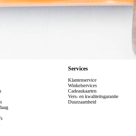
Services
Klantenservice
Winkelservices
n
Cadeaukaarten
Vers- en kwaliteitsgarantie
n
Duurzaamheid
daag
's
n