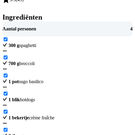
Ingrediënten
Aantal personen
4
300
g
spaghetti
700
g
broccoli
1
pot
sugo basilico
1
blik
hotdogs
1
bekertje
crème fraîche