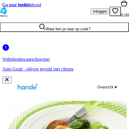
Ga naar hoofdinhoud
Ga naar zoeken
Inloggen
0.00
menu
Waar ben je naar op zoek?
Veiligheidswaarschuwing:
Amo Gusti - olijven gevuld met citroen
Overzicht