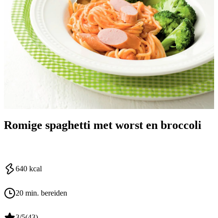
Romige spaghetti met worst en broccoli
640
kcal
20 min. bereiden
3
/5
(
43
)