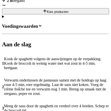
2
tl
oregano
Kies producten
Voedingswaarden
Aan de slag
Kook de spaghetti volgens de aanwijzingen op de verpakking.
1
Kook de broccoli in weinig water met wat zout in 4-5 min.
beetgaar.
Verwarm ondertussen de pastasaus samen met de hotdogs op laag
vuur 4-5 min, roer regelmatig. Laat de saus niet koken. Voeg de
2
crème fraîche toe en verwarm nog 1 min. Breng op smaak met de
oregano, peper en zout.
Meng de saus door de spaghetti en verdeel over 4 borden. Schep er
3
de broccoli bij.