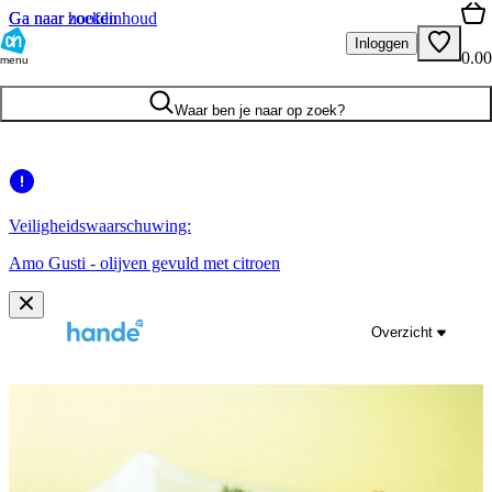
Ga naar hoofdinhoud
Ga naar zoeken
Inloggen
0.00
menu
Waar ben je naar op zoek?
Veiligheidswaarschuwing:
Amo Gusti - olijven gevuld met citroen
Overzicht