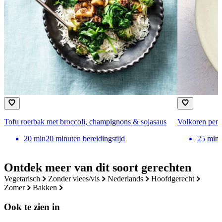
Tofu roerbak met broccoli, champignons & sojasaus
Volkoren pen
20
min
20 minuten bereidingstijd
25
min
Ontdek meer van dit soort gerechten
vegetarisch
zonder vlees/vis
nederlands
hoofdgerecht
zomer
bakken
Ook te zien in