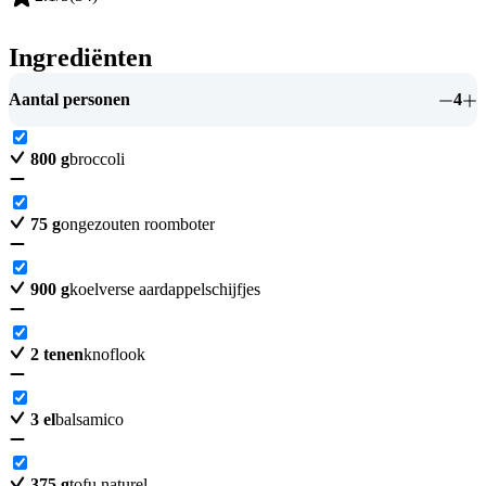
Ingrediënten
Aantal personen
4
800
g
broccoli
75
g
ongezouten roomboter
900
g
koelverse aardappelschijfjes
2
tenen
knoflook
3
el
balsamico
375
g
tofu naturel