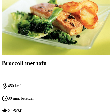
Broccoli met tofu
450
kcal
30 min. bereiden
2.1
/5
(
34
)