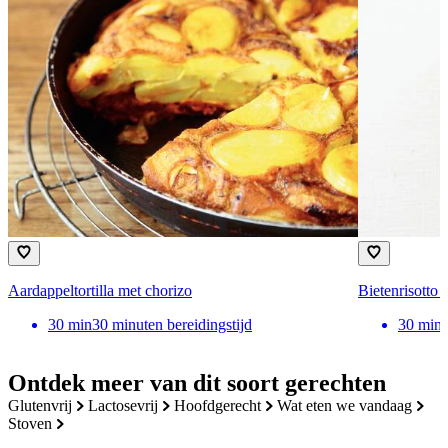
Aardappeltortilla met chorizo
Bietenrisotto 
30
min
30 minuten bereidingstijd
30
min
Ontdek meer van dit soort gerechten
glutenvrij
lactosevrij
hoofdgerecht
wat eten we vandaag
stoven