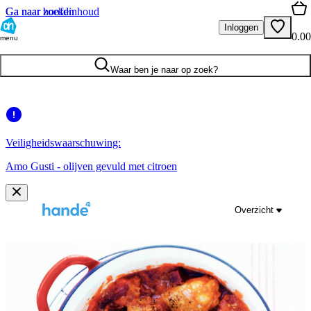
Ga naar hoofdinhoud
Ga naar zoeken
Inloggen
0.00
menu
Waar ben je naar op zoek?
Veiligheidswaarschuwing:
Amo Gusti - olijven gevuld met citroen
Overzicht