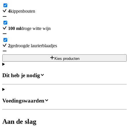
4
kippenbouten
100
ml
droge witte wijn
2
gedroogde laurierblaadjes
Kies producten
Dit heb je nodig
Voedingswaarden
Aan de slag