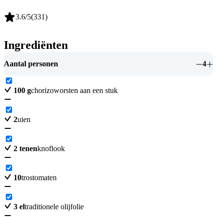
3.6
/5
(
331
)
Ingrediënten
Aantal personen
4
100
g
chorizoworsten aan een stuk
2
uien
2
tenen
knoflook
10
trostomaten
3
el
traditionele olijfolie