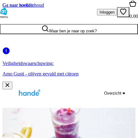
Ga naar hoofdinhoud
Ga naar zoeken
Inloggen
0.00
menu
Waar ben je naar op zoek?
Veiligheidswaarschuwing:
Amo Gusti - olijven gevuld met citroen
Overzicht