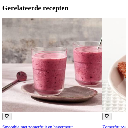
Gerelateerde recepten
Smoothie met zomerfruit en havermout
Zomerfruit-va