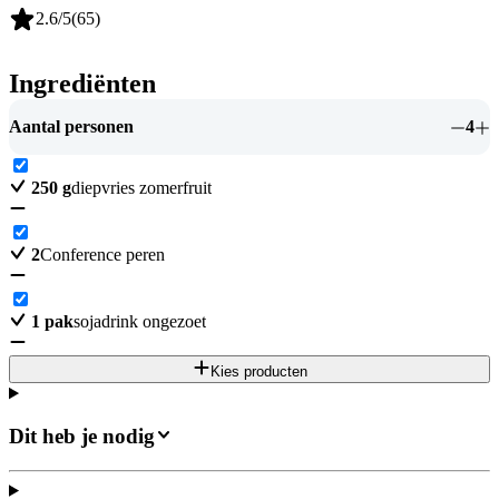
2.6
/5
(
65
)
Ingrediënten
Aantal personen
4
250
g
diepvries zomerfruit
2
Conference peren
1
pak
sojadrink ongezoet
Kies producten
Dit heb je nodig