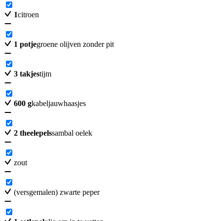
1
citroen
1
potje
groene olijven zonder pit
3
takjes
tijm
600
g
kabeljauwhaasjes
2
theelepels
sambal oelek
zout
(versgemalen) zwarte peper