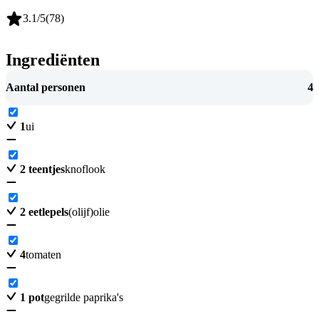
3.1
/5
(
78
)
Ingrediënten
Aantal personen
4
1
ui
2
teentjes
knoflook
2
eetlepels
(olijf)olie
4
tomaten
1
pot
gegrilde paprika's