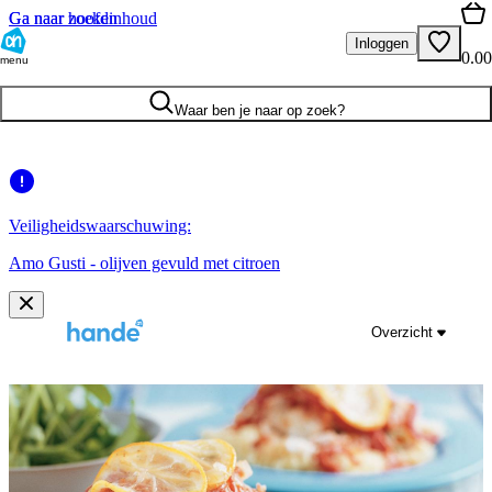
Ga naar hoofdinhoud
Ga naar zoeken
Inloggen
0.00
menu
Waar ben je naar op zoek?
Veiligheidswaarschuwing:
Amo Gusti - olijven gevuld met citroen
Overzicht