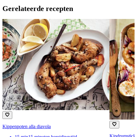
Gerelateerde recepten
Kippenpoten alla diavola
Kipdrumsticks
15
min
15 minuten bereidingstijd