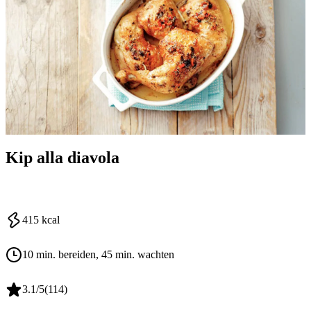
Kip alla diavola
415
kcal
10 min. bereiden
, 45 min. wachten
3.1
/5
(
114
)