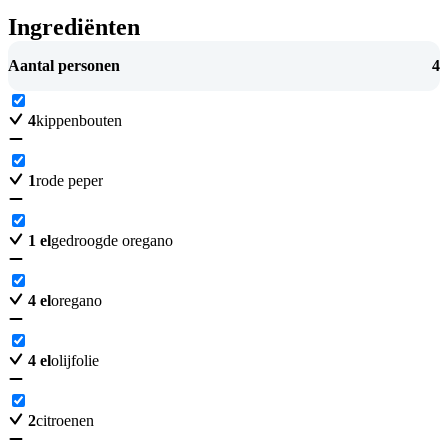
Ingrediënten
Aantal personen
4
4
kippenbouten
1
rode peper
1
el
gedroogde oregano
4
el
oregano
4
el
olijfolie
2
citroenen