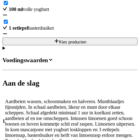
100
ml
volle yoghurt
1
eetlepel
basterdsuiker
Kies producten
Voedingswaarden
Aan de slag
Aardbeien wassen, schoonmaken en halveren. Muntblaadjes
fijnsnijden. In schaal aardbeien, likeur en munt door elkaar
scheppen. Schaal afgedekt minimaal 1 uur in koelkast zetten,
aardbeien af en toe omscheppen. Intussen limoenen goed schoon
1
boenen en boven kommetje schil eraf raspen. Limoenen uitpersen.
In kom mascarpone met yoghurt loskloppen en 3 eetlepels
limoensap, basterdsuiker en helft van limoenrasp erdoor mengen.