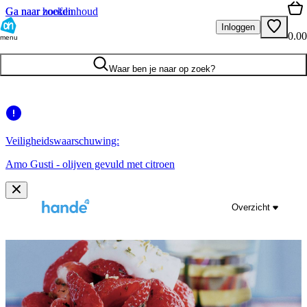
Ga naar hoofdinhoud
Ga naar zoeken
Inloggen
0.00
menu
Waar ben je naar op zoek?
Veiligheidswaarschuwing:
Amo Gusti - olijven gevuld met citroen
Overzicht