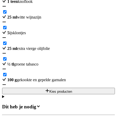
1
teen
knoflook
25
ml
witte wijnazijn
5
ijsklontjes
25
ml
extra vierge olijfolie
½
tl
groene tabasco
100
g
gekookte en gepelde garnalen
Kies producten
Dit heb je nodig