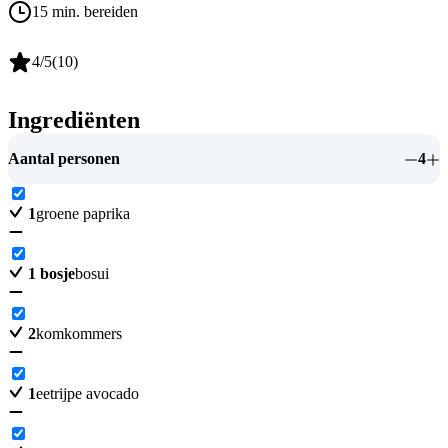
15 min. bereiden
4
/5
(
10
)
Ingrediënten
Aantal personen
4
1
groene paprika
1
bosje
bosui
2
komkommers
1
eetrijpe avocado