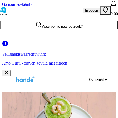
Ga naar hoofdinhoud
Ga naar zoeken
Inloggen
0.00
menu
Waar ben je naar op zoek?
Veiligheidswaarschuwing:
Amo Gusti - olijven gevuld met citroen
Overzicht