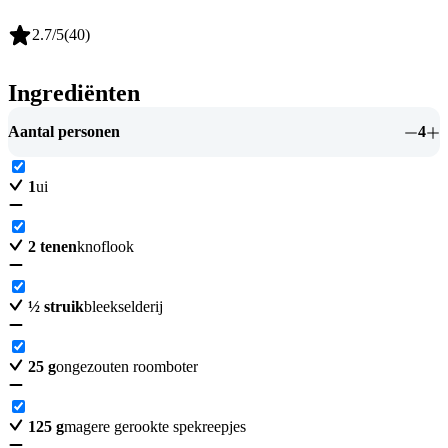
2.7
/5
(
40
)
Ingrediënten
Aantal personen
4
1
ui
2
tenen
knoflook
½
struik
bleekselderij
25
g
ongezouten roomboter
125
g
magere gerookte spekreepjes