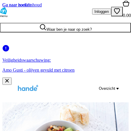
Ga naar hoofdinhoud
Ga naar zoeken
Inloggen
0.00
menu
Waar ben je naar op zoek?
Veiligheidswaarschuwing:
Amo Gusti - olijven gevuld met citroen
Overzicht