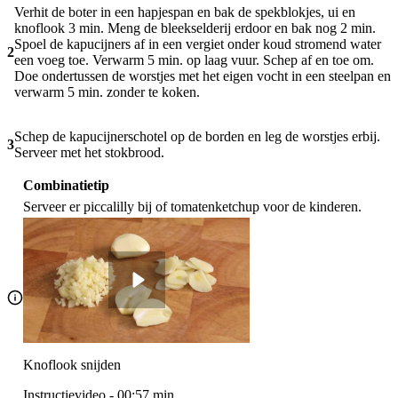
Verhit de boter in een hapjespan en bak de spekblokjes, ui en
knoflook 3 min. Meng de bleekselderij erdoor en bak nog 2 min.
Spoel de kapucijners af in een vergiet onder koud stromend water
2
een voeg toe. Verwarm 5 min. op laag vuur. Schep af en toe om.
Doe ondertussen de worstjes met het eigen vocht in een steelpan en
verwarm 5 min. zonder te koken.
Schep de kapucijnerschotel op de borden en leg de worstjes erbij.
3
Serveer met het stokbrood.
Combinatietip
Serveer er piccalilly bij of tomatenketchup voor de kinderen.
Knoflook snijden
Instructievideo
-
00:57
min.