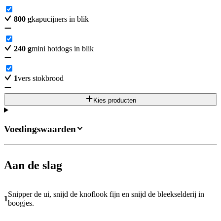
800
g
kapucijners in blik
240
g
mini hotdogs in blik
1
vers stokbrood
Kies producten
Voedingswaarden
Aan de slag
Snipper de ui, snijd de knoflook fijn en snijd de bleekselderij in
1
boogjes.