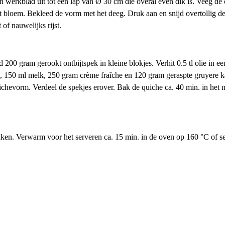
werkblad uit tot een lap van Ø 30 cm die overal even dik is. Veeg de o
 bloem. Bekleed de vorm met het deeg. Druk aan en snijd overtollig dee
of nauwelijks rijst.
200 gram gerookt ontbijtspek in kleine blokjes. Verhit 0.5 tl olie in 
n, 150 ml melk, 250 gram crème fraîche en 120 gram geraspte gruyere 
chevorm. Verdeel de spekjes erover. Bak de quiche ca. 40 min. in het
ken. Verwarm voor het serveren ca. 15 min. in de oven op 160 °C of s