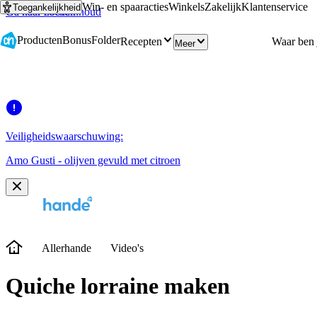
Win- en spaaracties
Winkels
Zakelijk
Klantenservice
Toegankelijkheid
Ga naar hoofdinhoud
Ga naar zoeken
Producten
Bonus
Folder
Recepten
Meer
Veiligheidswaarschuwing:
Amo Gusti - olijven gevuld met citroen
Allerhande
Video's
Quiche lorraine maken