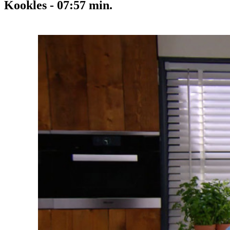
Kookles
-
07:57
min.