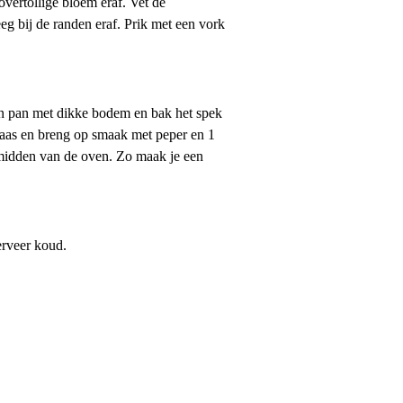
vertollige bloem eraf. Vet de
g bij de randen eraf. Prik met een vork
een pan met dikke bodem en bak het spek
kaas en breng op smaak met peper en 1
 midden van de oven. Zo maak je een
erveer koud.