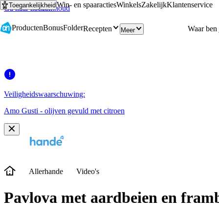
Win- en spaaracties
Winkels
Zakelijk
Klantenservice
Toegankelijkheid
Ga naar hoofdinhoud
Ga naar zoeken
Producten
Bonus
Folder
Recepten
Meer
Veiligheidswaarschuwing:
Amo Gusti - olijven gevuld met citroen
Allerhande
Video's
Pavlova met aardbeien en fram