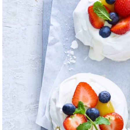
Was de aardbeien en verwijder de kroontjes. Snijd de grote in stuk
4
en serveer direct.
½
el
maizena
Bereidingstip
Je kunt de pavlova’s 2 dagen van tevoren bereiden t
verder met de overige stappen.
1
mespunt
zout
Combinatietip
Lekker met een paar blaadjes munt.
250
g
verse aardbeien
250
g
Griekse yoghurt
160
g
lemon curd
300
g
verse blauwe bessen