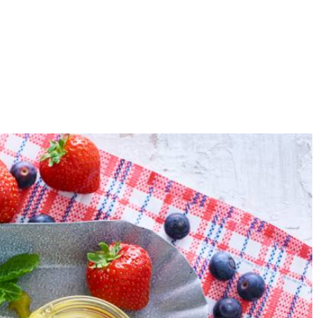
12
e kom en klop met een mixer schuimig.
oeg het citroenrasp en een ½ el citroensap toe. Klop alles met de
t midden. Bak de pavlova’s in de oven in ca. 1 uur en 15 min. gaar.