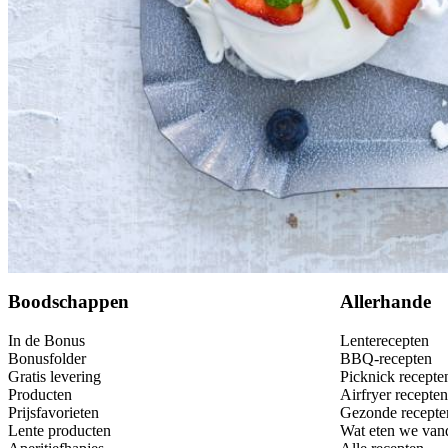
Dit heb je nodig
Bewaar
Boodschappen
Allerhande
In de Bonus
Lenterecepten
Bonusfolder
BBQ-recepten
Gratis levering
Picknick recepte
Producten
Airfryer recepten
Prijsfavorieten
Gezonde recepte
Lente producten
Wat eten we van