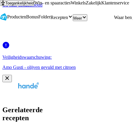
Win- en spaaracties
Winkels
Zakelijk
Klantenservice
Toegankelijkheid
Ga naar hoofdinhoud
Ga naar zoeken
Producten
Bonus
Folder
Recepten
Meer
Veiligheidswaarschuwing:
Amo Gusti - olijven gevuld met citroen
Gerelateerde
recepten