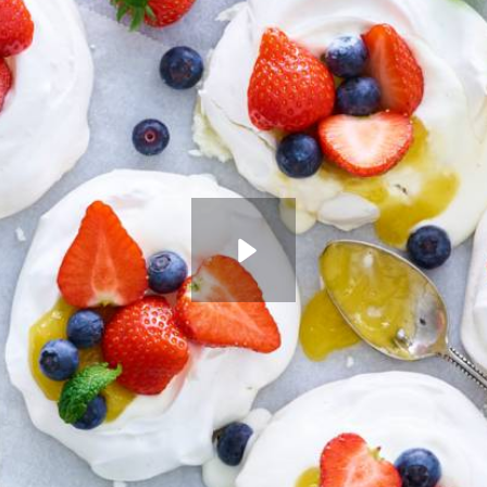
ken. Verdeel de Griekse yoghurt over de bodems van de pavlova’s en sc
/m het afbakken in de oven. Bewaar in een luchtdichte trommel of afged
Wat vond je van dit recept?
Kies producten