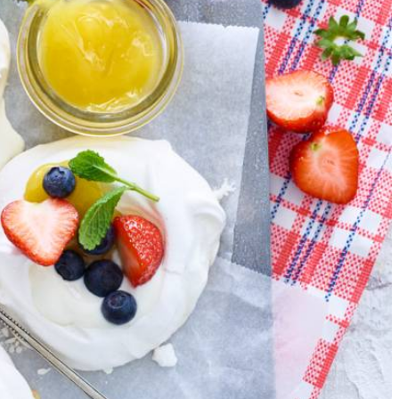
hep de lemoncurd erop. Verdeel de aardbeien en blauwe bessen erover
ekt met aluminiumfolie buiten de koelkast. Ga vlak voor het serveren