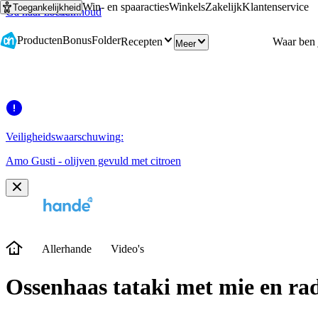
Win- en spaaracties
Winkels
Zakelijk
Klantenservice
Toegankelijkheid
Ga naar hoofdinhoud
Ga naar zoeken
Producten
Bonus
Folder
Recepten
Meer
Veiligheidswaarschuwing:
Amo Gusti - olijven gevuld met citroen
Allerhande
Video's
Ossenhaas tataki met mie en rad