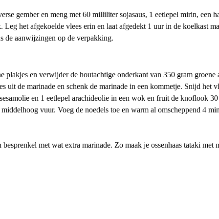
erse gember en meng met 60 milliliter sojasaus, 1 eetlepel mirin, een ha
k. Leg het afgekoelde vlees erin en laat afgedekt 1 uur in de koelkast
s de aanwijzingen op de verpakking.
ne plakjes en verwijder de houtachtige onderkant van 350 gram groene a
s uit de marinade en schenk de marinade in een kommetje. Snijd het vle
l sesamolie en 1 eetlepel arachideolie in een wok en fruit de knoflook 
p middelhoog vuur. Voeg de noedels toe en warm al omscheppend 4 min
 besprenkel met wat extra marinade. Zo maak je ossenhaas tataki met no