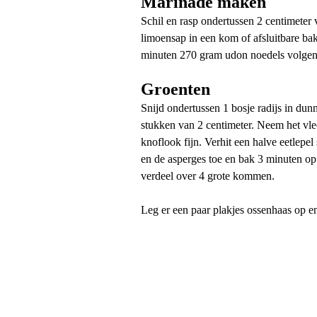
Marinade maken
Schil en rasp ondertussen 2 centimeter v
limoensap in een kom of afsluitbare ba
minuten 270 gram udon noedels volgen
Groenten
Snijd ondertussen 1 bosje radijs in dun
stukken van 2 centimeter. Neem het vlee
knoflook fijn. Verhit een halve eetlepe
en de asperges toe en bak 3 minuten o
verdeel over 4 grote kommen.
Leg er een paar plakjes ossenhaas op en