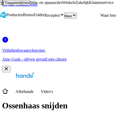
Win- en spaaracties
Winkels
Zakelijk
Klantenservice
Toegankelijkheid
Ga naar hoofdinhoud
Ga naar zoeken
Producten
Bonus
Folder
Recepten
Meer
Veiligheidswaarschuwing:
Amo Gusti - olijven gevuld met citroen
Allerhande
Video's
Ossenhaas snijden