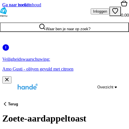
Ga naar hoofdinhoud
Ga naar zoeken
Inloggen
0.00
menu
Waar ben je naar op zoek?
Veiligheidswaarschuwing:
Amo Gusti - olijven gevuld met citroen
Overzicht
Terug
Zoete-aardappeltoast