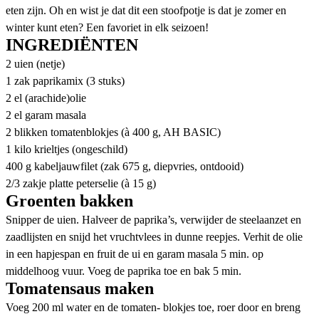
eten zijn. Oh en wist je dat dit een stoofpotje is dat je zomer en
winter kunt eten? Een favoriet in elk seizoen!
INGREDIËNTEN
2 uien (netje)
1 zak paprikamix (3 stuks)
2 el (arachide)olie
2 el garam masala
2 blikken tomatenblokjes (à 400 g, AH BASIC)
1 kilo krieltjes (ongeschild)
400 g kabeljauwfilet (zak 675 g, diepvries, ontdooid)
2/3 zakje platte peterselie (à 15 g)
Groenten bakken
Snipper de uien. Halveer de paprika’s, verwijder de steelaanzet en
zaadlijsten en snijd het vruchtvlees in dunne reepjes. Verhit de olie
in een hapjespan en fruit de ui en garam masala 5 min. op
middelhoog vuur. Voeg de paprika toe en bak 5 min.
Tomatensaus maken
Voeg 200 ml water en de tomaten- blokjes toe, roer door en breng