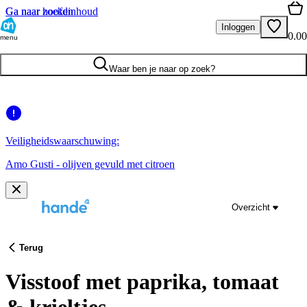
Ga naar hoofdinhoud
Ga naar zoeken
Inloggen
0.00
menu
Waar ben je naar op zoek?
Veiligheidswaarschuwing:
Amo Gusti - olijven gevuld met citroen
Overzicht
Terug
Visstoof met paprika, tomaat