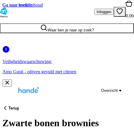
Ga naar hoofdinhoud
Ga naar zoeken
Inloggen
0.00
menu
Waar ben je naar op zoek?
Veiligheidswaarschuwing:
Amo Gusti - olijven gevuld met citroen
Overzicht
Terug
Zwarte bonen brownies