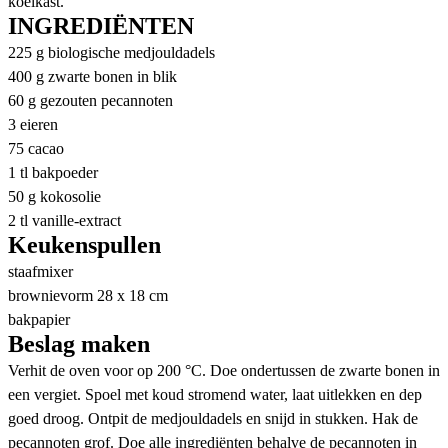
koelkast.
INGREDIËNTEN
225 g biologische medjouldadels
400 g zwarte bonen in blik
60 g gezouten pecannoten
3 eieren
75 cacao
1 tl bakpoeder
50 g kokosolie
2 tl vanille-extract
Keukenspullen
staafmixer
brownievorm 28 x 18 cm
bakpapier
Beslag maken
Verhit de oven voor op 200 °C. Doe ondertussen de zwarte bonen in
een vergiet. Spoel met koud stromend water, laat uitlekken en dep
goed droog. Ontpit de medjouldadels en snijd in stukken. Hak de
pecannoten grof. Doe alle ingrediënten behalve de pecannoten in