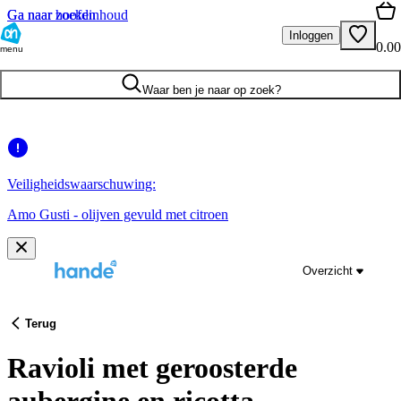
Ga naar hoofdinhoud
Ga naar zoeken
Inloggen
0.00
menu
Waar ben je naar op zoek?
Veiligheidswaarschuwing:
Amo Gusti - olijven gevuld met citroen
Overzicht
Terug
Ravioli met geroosterde