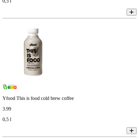
0,5 l
Yfood This is food cold brew coffee
3
.
99
0,5 l