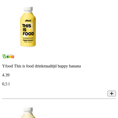
Yfood This is food drinkmaaltijd happy banana
4
.
39
0,5 l