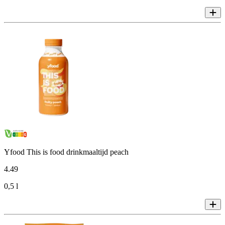
Yfood This is food drinkmaaltijd peach
4
.
49
0,5 l