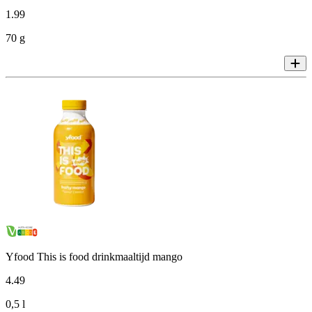
1
.
99
70 g
Yfood This is food drinkmaaltijd mango
4
.
49
0,5 l