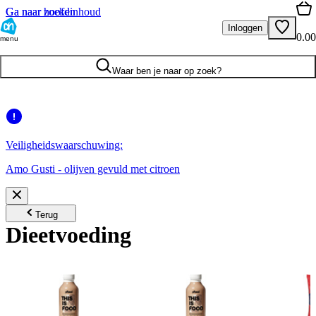
Ga naar hoofdinhoud
Ga naar zoeken
Inloggen
0.00
menu
Waar ben je naar op zoek?
Veiligheidswaarschuwing:
Amo Gusti - olijven gevuld met citroen
Terug
Dieetvoeding