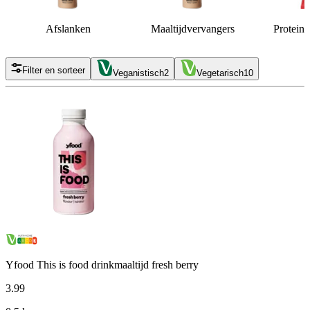
Afslanken
Maaltijdvervangers
Proteine
Filter en sorteer
Veganistisch
2
Vegetarisch
10
Yfood This is food drinkmaaltijd fresh berry
3
.
99