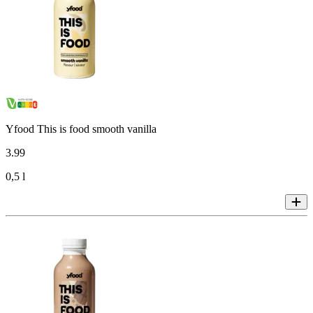
Yfood This is food smooth vanilla
3
.
99
0,5 l