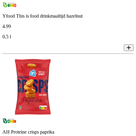
Yfood This is food drinkmaaltijd hazelnut
4
.
99
0,5 l
AH Proteine crisps paprika