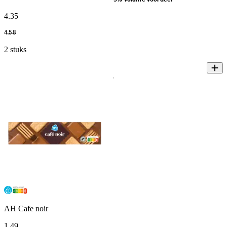
4
.
35
4
.
58
2 stuks
AH Cafe noir
1
.
49