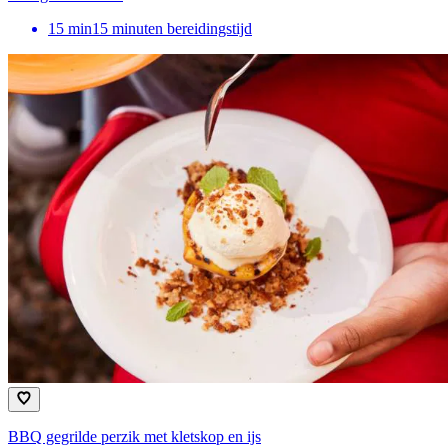
15
min
15 minuten bereidingstijd
BBQ gegrilde perzik met kletskop en ijs