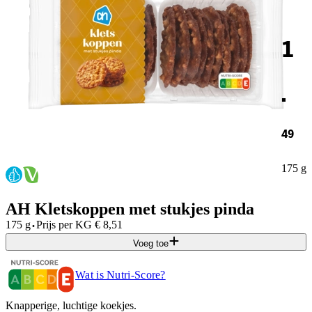
1
.
49
175 g
AH Kletskoppen met stukjes pinda
·
175 g
Prijs per
KG
€
8,51
Voeg toe
Wat is Nutri-Score?
Knapperige, luchtige koekjes.