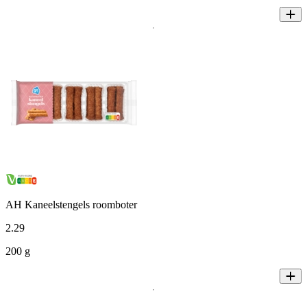
AH Kaneelstengels roomboter
2
.
29
200 g