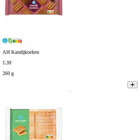
AH Kandijkoeken
1
.
39
260 g