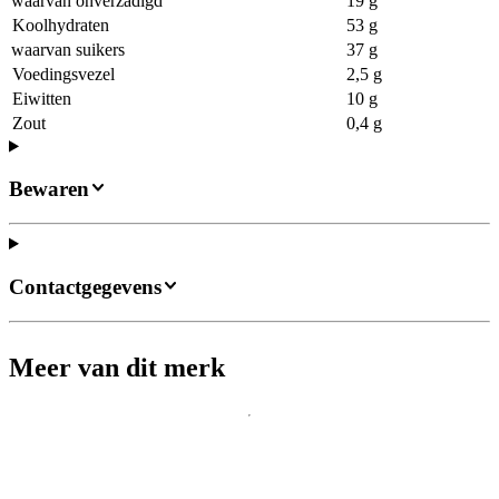
waarvan onverzadigd
19 g
Koolhydraten
53 g
waarvan suikers
37 g
Voedingsvezel
2,5 g
Eiwitten
10 g
Zout
0,4 g
Bewaren
Contactgegevens
Meer van dit merk