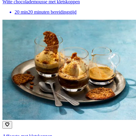
Witte chocolademousse met kletskoppen
20
min
20 minuten bereidingstijd