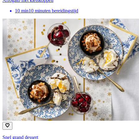
Affogato met kletskoppen
10
min
10 minuten bereidingstijd
Snel grand dessert