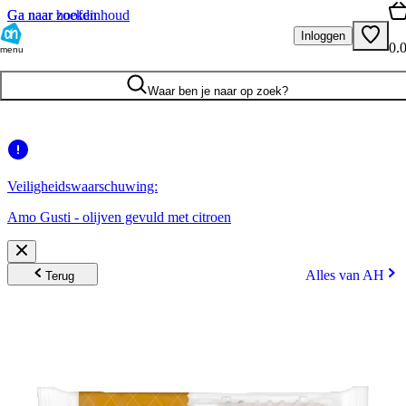
Ga naar hoofdinhoud
Ga naar zoeken
Inloggen
0.
menu
Waar ben je naar op zoek?
Veiligheidswaarschuwing:
Amo Gusti - olijven gevuld met citroen
Alles van AH
Terug