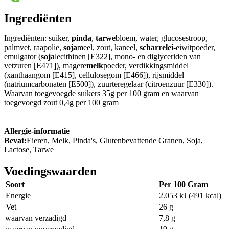
Ingrediënten
Ingrediënten: suiker,
pinda
,
tarwe
bloem, water, glucosestroop,
palmvet, raapolie,
soja
meel, zout, kaneel,
scharrelei
-eiwitpoeder,
emulgator (
soja
lecithinen [E322], mono- en diglyceriden van
vetzuren [E471]), magere
melk
poeder, verdikkingsmiddel
(xanthaangom [E415], cellulosegom [E466]), rijsmiddel
(natriumcarbonaten [E500]), zuurteregelaar (citroenzuur [E330]).
Waarvan toegevoegde suikers 35g per 100 gram en waarvan
toegevoegd zout 0,4g per 100 gram
Allergie-informatie
Bevat:
Eieren, Melk, Pinda's, Glutenbevattende Granen, Soja,
Lactose, Tarwe
Voedingswaarden
Soort
Per 100 Gram
Energie
2.053 kJ (491 kcal)
Vet
26 g
waarvan verzadigd
7,8 g