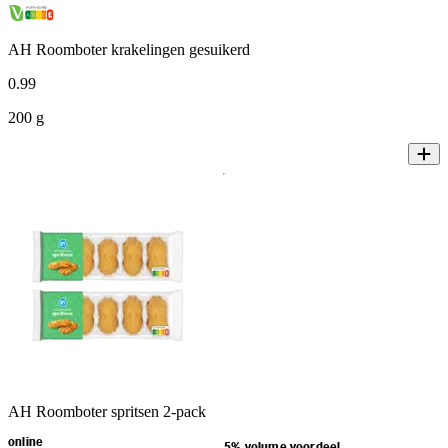
AH Roomboter krakelingen gesuikerd
0
.
99
200 g
AH Roomboter spritsen 2-pack
online
5% volume voordeel