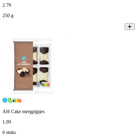
2
.
79
250 g
AH Cake mergpijpjes
1
.
99
6 stuks