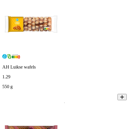
AH Luikse wafels
1
.
29
550 g