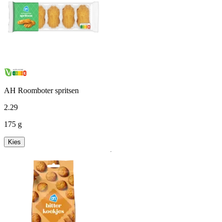
AH Roomboter spritsen
2
.
29
175 g
Kies