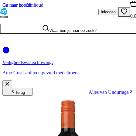
Ga naar hoofdinhoud
Ga naar zoeken
Inloggen
0.
menu
Waar ben je naar op zoek?
Veiligheidswaarschuwing:
Amo Gusti - olijven gevuld met citroen
Alles van Undurraga
Terug