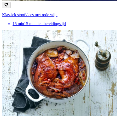
Klassiek stoofvlees met rode wijn
15
min
15 minuten bereidingstijd