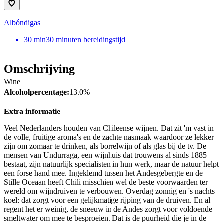
Albóndigas
30
min
30 minuten bereidingstijd
Omschrijving
Wine
Alcoholpercentage:
13.0%
Extra informatie
Veel Nederlanders houden van Chileense wijnen. Dat zit 'm vast in
de volle, fruitige aroma's en de zachte nasmaak waardoor ze lekker
zijn om zomaar te drinken, als borrelwijn of als glas bij de tv. De
mensen van Undurraga, een wijnhuis dat trouwens al sinds 1885
bestaat, zijn natuurlijk specialisten in hun werk, maar de natuur helpt
een forse hand mee. Ingeklemd tussen het Andesgebergte en de
Stille Oceaan heeft Chili misschien wel de beste voorwaarden ter
wereld om wijndruiven te verbouwen. Overdag zonnig en 's nachts
koel: dat zorgt voor een gelijkmatige rijping van de druiven. En al
regent het er weinig, de sneeuw in de Andes zorgt voor voldoende
smeltwater om mee te besproeien. Dat is de puurheid die je in de