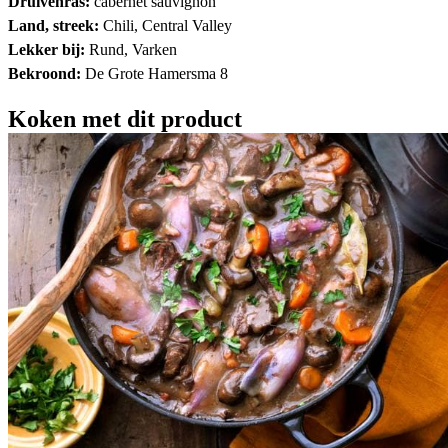
Druivenras:
cabernet sauvignon
Land, streek:
Chili, Central Valley
Lekker bij:
Rund, Varken
Bekroond:
De Grote Hamersma 8
Koken met dit product