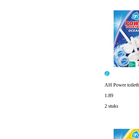
AH Power toilet
1
.
89
2 stuks