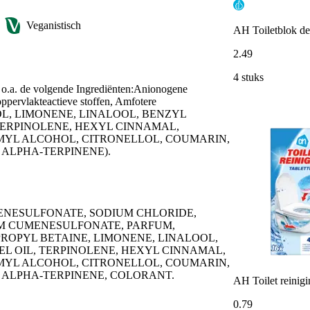
Veganistisch
AH Toiletblok de
2
.
49
4 stuks
t o.a. de volgende Ingrediënten:Anionogene
ppervlakteactieve stoffen, Amfotere
RPINEOL, LIMONENE, LINALOOL, BENZYL
TERPINOLENE, HEXYL CINNAMAL,
MYL ALCOHOL, CITRONELLOL, COUMARIN,
 ALPHA-TERPINENE).
ENESULFONATE, SODIUM CHLORIDE,
UM CUMENESULFONATE, PARFUM,
PROPYL BETAINE, LIMONENE, LINALOOL,
L OIL, TERPINOLENE, HEXYL CINNAMAL,
MYL ALCOHOL, CITRONELLOL, COUMARIN,
, ALPHA-TERPINENE, COLORANT.
AH Toilet reinigi
0
.
79