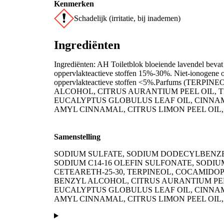
Kenmerken
Schadelijk (irritatie, bij inademen)
Ingrediënten
Ingrediënten: AH Toiletblok bloeiende lavendel beva
oppervlakteactieve stoffen 15%-30%. Niet-ionogene o
oppervlakteactieve stoffen <5%.Parfums (TE
ALCOHOL, CITRUS AURANTIUM PEEL OIL, 
EUCALYPTUS GLOBULUS LEAF OIL, CINNA
AMYL CINNAMAL, CITRUS LIMON PEEL OIL,
Samenstelling
SODIUM SULFATE, SODIUM DODECYLBENZ
SODIUM C14-16 OLEFIN SULFONATE, SODI
CETEARETH-25-30, TERPINEOL, COCAMIDO
BENZYL ALCOHOL, CITRUS AURANTIUM PEE
EUCALYPTUS GLOBULUS LEAF OIL, CINNA
AMYL CINNAMAL, CITRUS LIMON PEEL OIL