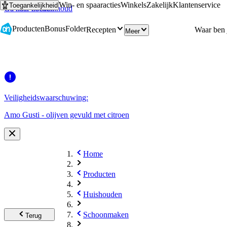
Win- en spaaracties
Winkels
Zakelijk
Klantenservice
Toegankelijkheid
Ga naar hoofdinhoud
Ga naar zoeken
Producten
Bonus
Folder
Recepten
Meer
Veiligheidswaarschuwing:
Amo Gusti - olijven gevuld met citroen
Home
Producten
Huishouden
Schoonmaken
Terug