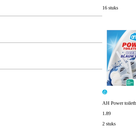
16 stuks
AH Power toilet
1
.
89
2 stuks