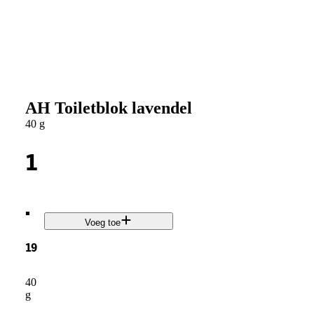
AH Toiletblok lavendel
40 g
1
.
Voeg toe
19
40
g