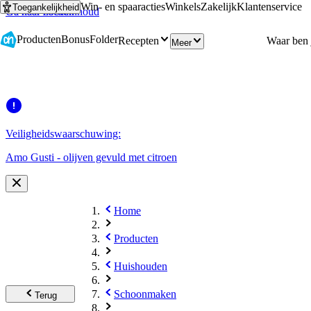
Win- en spaaracties
Winkels
Zakelijk
Klantenservice
Toegankelijkheid
Ga naar hoofdinhoud
Ga naar zoeken
Producten
Bonus
Folder
Recepten
Meer
Veiligheidswaarschuwing:
Amo Gusti - olijven gevuld met citroen
Home
Producten
Huishouden
Schoonmaken
Terug