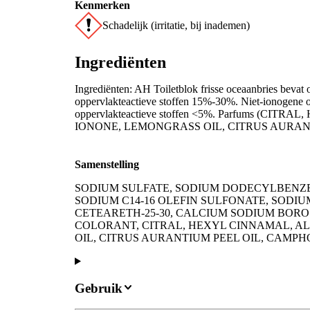
Kenmerken
Schadelijk (irritatie, bij inademen)
Ingrediënten
Ingrediënten: AH Toiletblok frisse oceaanbries bevat
oppervlakteactieve stoffen 15%-30%. Niet-ionogene o
oppervlakteactieve stoffen <5%. Parfums (C
IONONE, LEMONGRASS OIL, CITRUS AURAN
Samenstelling
SODIUM SULFATE, SODIUM DODECYLBENZ
SODIUM C14-16 OLEFIN SULFONATE, SODI
CETEARETH-25-30, CALCIUM SODIUM BORO
COLORANT, CITRAL, HEXYL CINNAMAL, A
OIL, CITRUS AURANTIUM PEEL OIL, CAMP
Gebruik