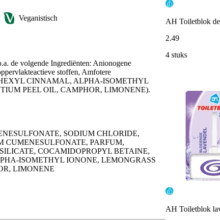
Veganistisch
AH Toiletblok de
2
.
49
4 stuks
 o.a. de volgende Ingrediënten: Anionogene
ppervlakteactieve stoffen, Amfotere
ITRAL, HEXYL CINNAMAL, ALPHA-ISOMETHYL
TIUM PEEL OIL, CAMPHOR, LIMONENE).
ENESULFONATE, SODIUM CHLORIDE,
UM CUMENESULFONATE, PARFUM,
SILICATE, COCAMIDOPROPYL BETAINE,
LPHA-ISOMETHYL IONONE, LEMONGRASS
HOR, LIMONENE
AH Toiletblok la