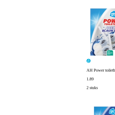
AH Power toilet
1
.
89
2 stuks