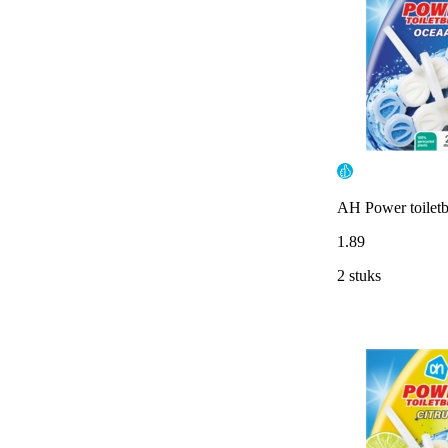
AH Power toilet
1
.
89
2 stuks