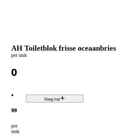
AH Toiletblok frisse oceaanbries
per stuk
0
.
Voeg toe
99
per
stuk