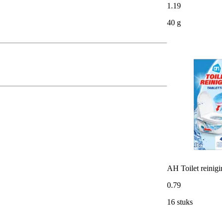
1
.
19
40 g
AH Toilet reinigi
0
.
79
16 stuks