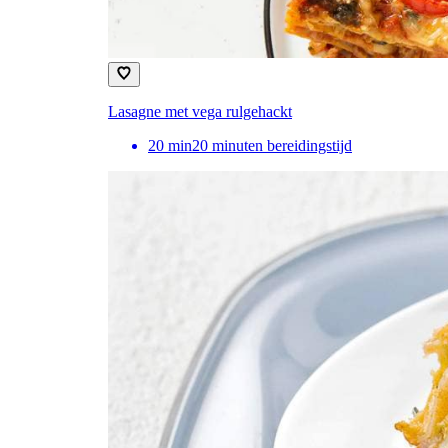
Lasagne met vega rulgehackt
20
min
20 minuten bereidingstijd