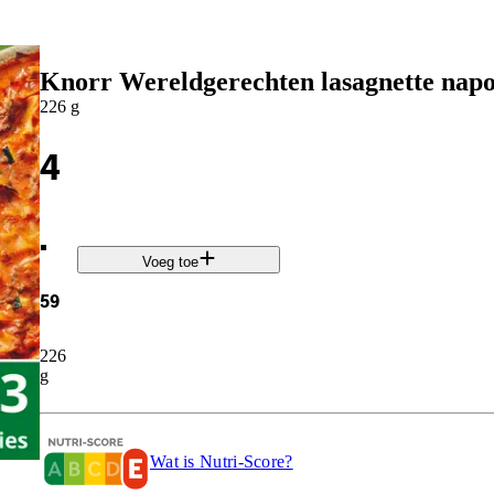
Knorr Wereldgerechten lasagnette napo
226 g
4
.
Voeg toe
59
226
g
Wat is Nutri-Score?