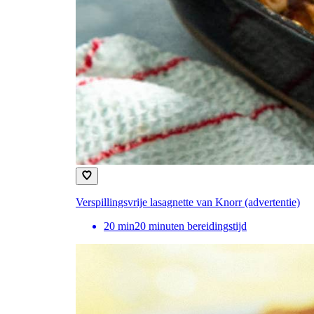
Verspillingsvrije lasagnette van Knorr (advertentie)
20
min
20 minuten bereidingstijd