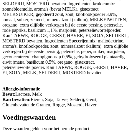
SELDERIJ, MOSTERD bevatten. Ingredienten kruidenmix:
zonnebloemolie, aroma's (bevat MELK), gistextract,
MELKSUIKER, gejodeerd zout, zout, knoflookpoeder 3,9%,
tomaat, suiker, zetmeel, mineraalzout (kalium), MELKEIWITTEN,
oregano, extra olijfolie verkregen bij de eerste persing, peterselie,
rode paprika, basilicum 1,1%, marjolein, peterseliewortelpoeder.
Kan TARWE, ROGGE, GERST, HAVER, EI, SOJA, SELDERIJ,
MOSTERD bevatten. Ingredienten Specerijenmix: maltodextrine,
aroma's, knoflookpoeder, zout, mineraalzout (kalium), extra olijfolie
verkregen bij de eerste persing, peterselie, peper, suiker, marjolein,
geconcentreerd champignonsap 0,5%, gehydrolyseerd plantaardig
eiwit (maïs), basilicum 0,5%, oregano, gistextract,
peterseliewortelpoeder. Kan TARWE, ROGGE, GERST, HAVER,
EI, SOJA, MELK, SELDERIJ, MOSTERD bevatten.
Allergie-informatie
Bevat:
Lactose, Melk
Kan bevatten:
Eieren, Soja, Tarwe, Selderij, Gerst,
Glutenbevattende Granen, Rogge, Mosterd, Haver
Voedingswaarden
Deze waarden gelden voor het bereide product.