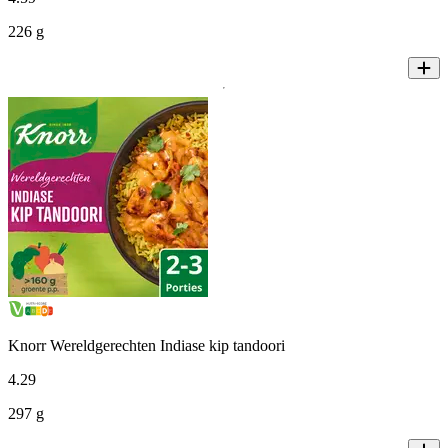
226 g
Knorr Wereldgerechten Indiase kip tandoori
4
.
29
297 g