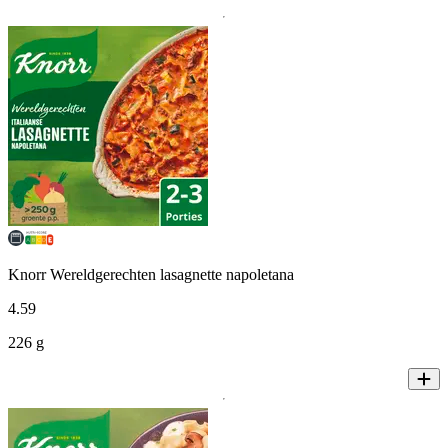
Knorr Wereldgerechten lasagnette napoletana
4
.
59
226 g