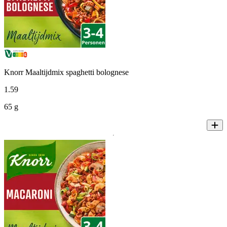
Knorr Maaltijdmix spaghetti bolognese
1
.
59
65 g