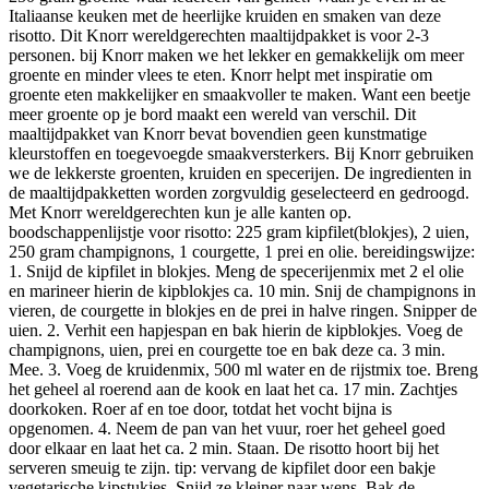
Italiaanse keuken met de heerlijke kruiden en smaken van deze
risotto. Dit Knorr wereldgerechten maaltijdpakket is voor 2-3
personen. bij Knorr maken we het lekker en gemakkelijk om meer
groente en minder vlees te eten. Knorr helpt met inspiratie om
groente eten makkelijker en smaakvoller te maken. Want een beetje
meer groente op je bord maakt een wereld van verschil. Dit
maaltijdpakket van Knorr bevat bovendien geen kunstmatige
kleurstoffen en toegevoegde smaakversterkers. Bij Knorr gebruiken
we de lekkerste groenten, kruiden en specerijen. De ingredienten in
de maaltijdpakketten worden zorgvuldig geselecteerd en gedroogd.
Met Knorr wereldgerechten kun je alle kanten op.
boodschappenlijstje voor risotto: 225 gram kipfilet(blokjes), 2 uien,
250 gram champignons, 1 courgette, 1 prei en olie. bereidingswijze:
1. Snijd de kipfilet in blokjes. Meng de specerijenmix met 2 el olie
en marineer hierin de kipblokjes ca. 10 min. Snij de champignons in
vieren, de courgette in blokjes en de prei in halve ringen. Snipper de
uien. 2. Verhit een hapjespan en bak hierin de kipblokjes. Voeg de
champignons, uien, prei en courgette toe en bak deze ca. 3 min.
Mee. 3. Voeg de kruidenmix, 500 ml water en de rijstmix toe. Breng
het geheel al roerend aan de kook en laat het ca. 17 min. Zachtjes
doorkoken. Roer af en toe door, totdat het vocht bijna is
opgenomen. 4. Neem de pan van het vuur, roer het geheel goed
door elkaar en laat het ca. 2 min. Staan. De risotto hoort bij het
serveren smeuig te zijn. tip: vervang de kipfilet door een bakje
vegetarische kipstukjes. Snijd ze kleiner naar wens. Bak de