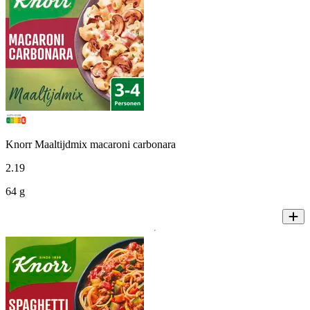
Knorr Maaltijdmix macaroni carbonara
2
.
19
64 g