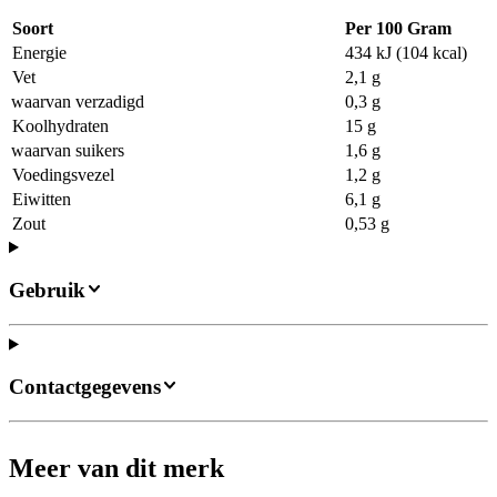
Soort
Per 100 Gram
Energie
434 kJ (104 kcal)
Vet
2,1 g
waarvan verzadigd
0,3 g
Koolhydraten
15 g
waarvan suikers
1,6 g
Voedingsvezel
1,2 g
Eiwitten
6,1 g
Zout
0,53 g
Gebruik
Contactgegevens
Meer van dit merk