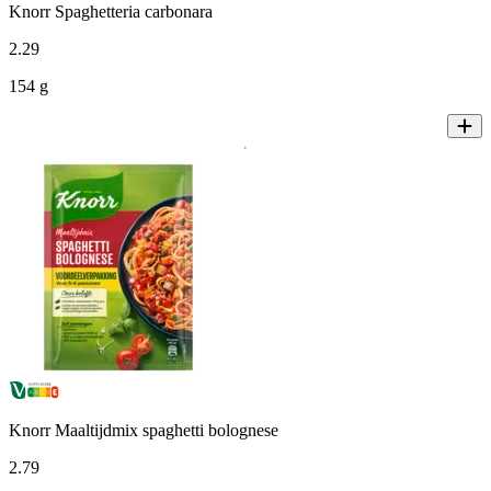
Knorr Spaghetteria carbonara
2
.
29
154 g
Knorr Maaltijdmix spaghetti bolognese
2
.
79