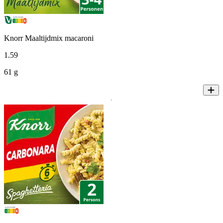
Knorr Maaltijdmix macaroni
1
.
59
61 g