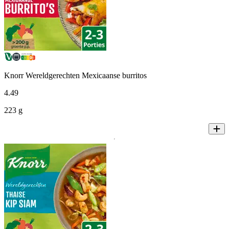
Knorr Wereldgerechten Mexicaanse burritos
4
.
49
223 g