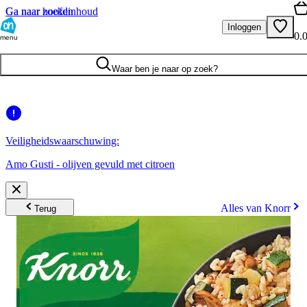
Ga naar hoofdinhoud
Ga naar zoeken
Inloggen
0.
menu
Waar ben je naar op zoek?
Veiligheidswaarschuwing:
Amo Gusti - olijven gevuld met citroen
Alles van Knorr
Terug