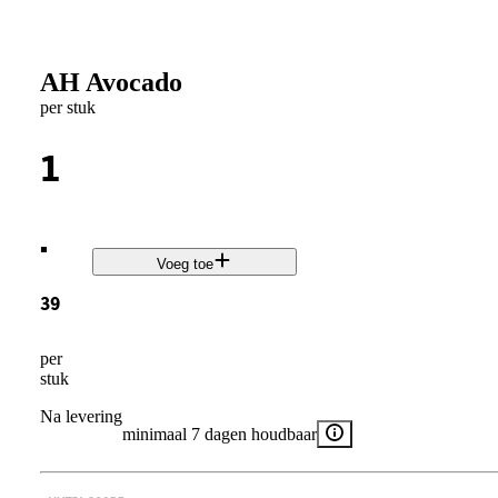
AH Avocado
per stuk
1
.
Voeg toe
39
per
stuk
Na levering
minimaal 7 dagen houdbaar