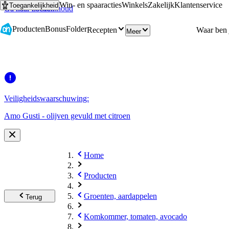
Win- en spaaracties
Winkels
Zakelijk
Klantenservice
Toegankelijkheid
Ga naar hoofdinhoud
Ga naar zoeken
Producten
Bonus
Folder
Recepten
Meer
Veiligheidswaarschuwing:
Amo Gusti - olijven gevuld met citroen
Home
Producten
Groenten, aardappelen
Terug
Komkommer, tomaten, avocado