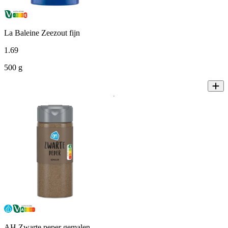
La Baleine Zeezout fijn
1
.
69
500 g
AH Zwarte peper gemalen