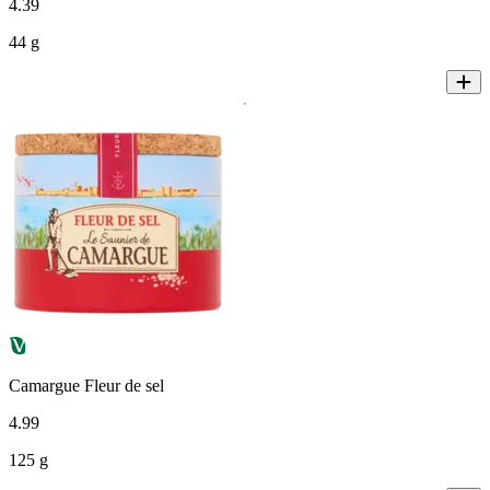
4
.
39
44 g
Camargue Fleur de sel
4
.
99
125 g