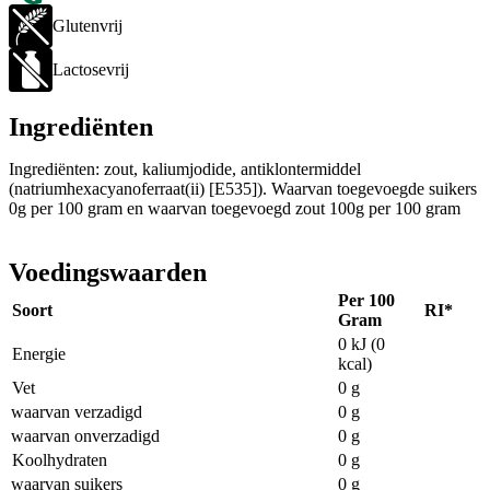
Glutenvrij
Lactosevrij
Ingrediënten
Ingrediënten: zout, kaliumjodide, antiklontermiddel
(natriumhexacyanoferraat(ii) [E535]). Waarvan toegevoegde suikers
0g per 100 gram en waarvan toegevoegd zout 100g per 100 gram
Voedingswaarden
Per 100
Soort
RI*
Gram
0 kJ (0
Energie
kcal)
Vet
0 g
waarvan verzadigd
0 g
waarvan onverzadigd
0 g
Koolhydraten
0 g
waarvan suikers
0 g