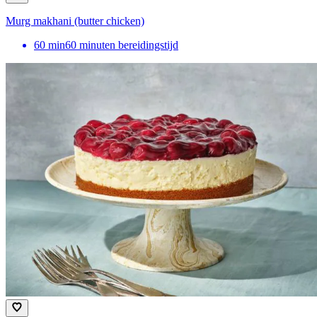
Murg makhani (butter chicken)
60
min
60 minuten bereidingstijd