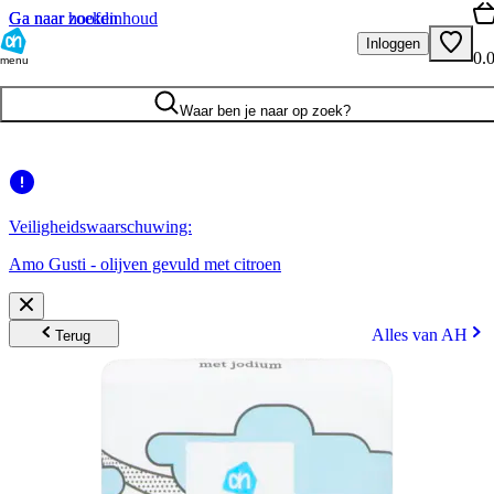
Ga naar hoofdinhoud
Ga naar zoeken
Inloggen
0.
menu
Waar ben je naar op zoek?
Veiligheidswaarschuwing:
Amo Gusti - olijven gevuld met citroen
Alles van AH
Terug