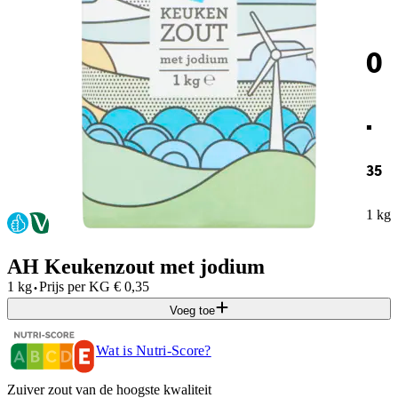
0
.
35
1 kg
AH Keukenzout met jodium
·
1 kg
Prijs per
KG
€
0,35
Voeg toe
Wat is Nutri-Score?
Zuiver zout van de hoogste kwaliteit