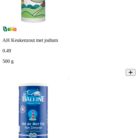
AH Keukenzout met jodium
0
.
49
500 g