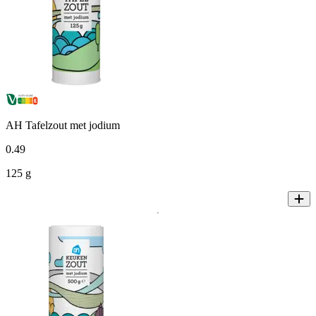
AH Tafelzout met jodium
0
.
49
125 g