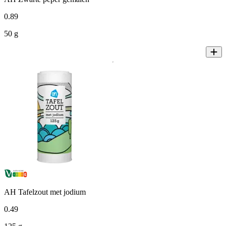
0
.
89
50 g
AH Tafelzout met jodium
0
.
49