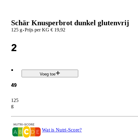
Schär Knusperbrot dunkel glutenvrij
·
125 g
Prijs per
KG
€
19,92
2
.
Voeg toe
49
125
g
Wat is Nutri-Score?