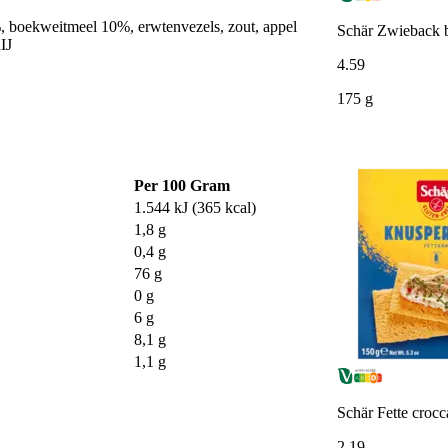
boekweitmeel 10%, erwtenvezels, zout, appel
Schär Zwieback b
IJ
4
.
59
175 g
Per 100 Gram
1.544 kJ (365 kcal)
1,8 g
0,4 g
76 g
0 g
6 g
8,1 g
1,1 g
Schär Fette crocca
2
.
19