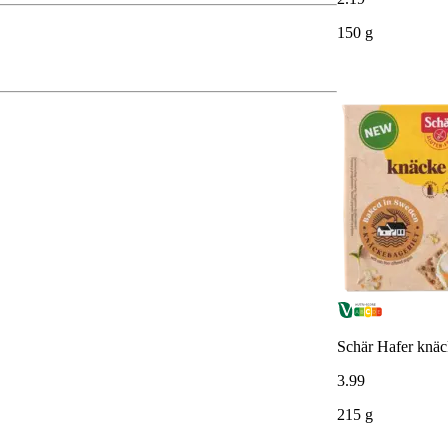
150 g
Schär Hafer knäck
3
.
99
215 g