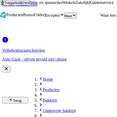
Win- en spaaracties
Winkels
Zakelijk
Klantenservice
Toegankelijkheid
Ga naar hoofdinhoud
Ga naar zoeken
Producten
Bonus
Folder
Recepten
Meer
Veiligheidswaarschuwing:
Amo Gusti - olijven gevuld met citroen
Home
Producten
Bakkerij
Terug
Glutenvrije bakkerij