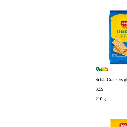
Schär Crackers gl
3
.
59
210 g