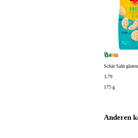
Schär Salti gluten
3
.
79
175 g
Anderen k