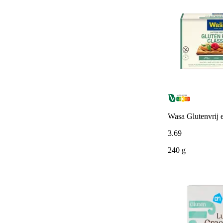
Wasa Glutenvrij en
3
.
69
240 g