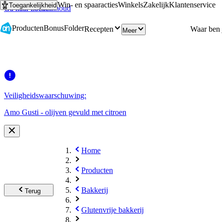
Win- en spaaracties
Winkels
Zakelijk
Klantenservice
Toegankelijkheid
Ga naar hoofdinhoud
Ga naar zoeken
Producten
Bonus
Folder
Recepten
Meer
Veiligheidswaarschuwing:
Amo Gusti - olijven gevuld met citroen
Home
Producten
Bakkerij
Terug
Glutenvrije bakkerij