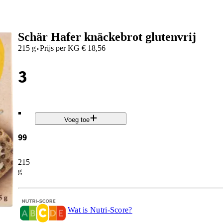
Schär Hafer knäckebrot glutenvrij
·
215 g
Prijs per
KG
€
18,56
3
.
Voeg toe
99
215
g
Wat is Nutri-Score?