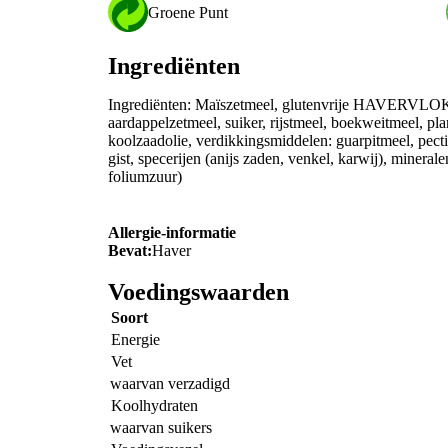
Groene Punt
Ingrediënten
Ingrediënten: Maïszetmeel, glutenvrije HAVERVLO
aardappelzetmeel, suiker, rijstmeel, boekweitmeel, pl
koolzaadolie, verdikkingsmiddelen: guarpitmeel, pect
gist, specerijen (anijs zaden, venkel, karwij), minerale
foliumzuur)
Allergie-informatie
Bevat:
Haver
Voedingswaarden
Soort
Energie
Vet
waarvan verzadigd
Koolhydraten
waarvan suikers