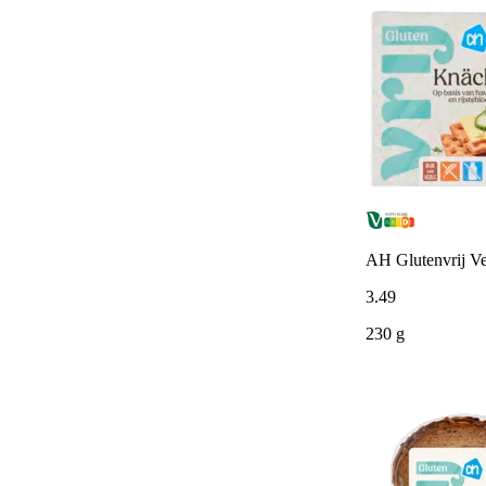
AH Glutenvrij Ve
3
.
49
230 g