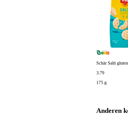
Schär Salti gluten
3
.
79
175 g
Anderen k