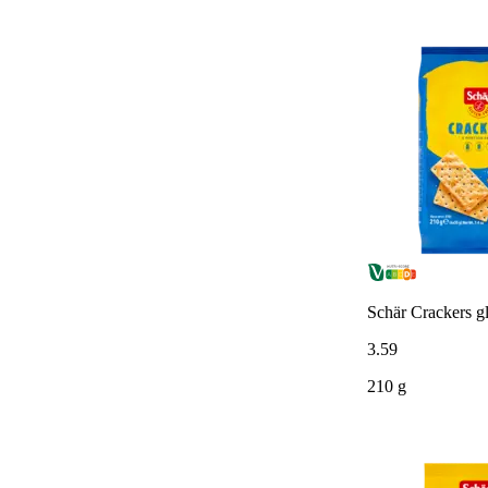
Schär Crackers gl
3
.
59
210 g