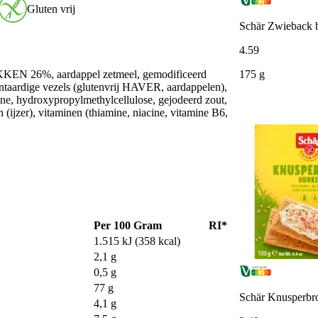
Gluten vrij
Schär Zwieback b
4
.
59
175 g
KKEN 26%, aardappel zetmeel, gemodificeerd
antaardige vezels (glutenvrij HAVER, aardappelen),
ine, hydroxypropylmethylcellulose, gejodeerd zout,
n (ijzer), vitaminen (thiamine, niacine, vitamine B6,
Per 100 Gram
RI*
1.515 kJ (358 kcal)
2,1 g
0,5 g
77 g
Schär Knusperbro
4,1 g