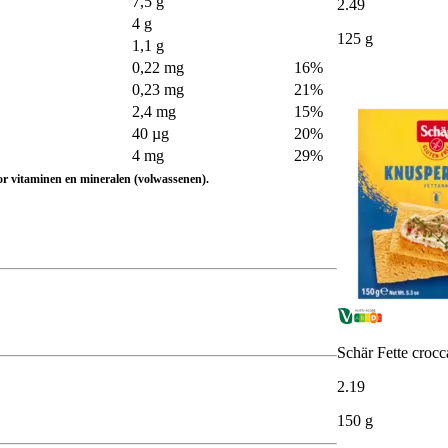
7,5 g
2
.
49
4 g
125 g
1,1 g
0,22 mg
16%
0,23 mg
21%
2,4 mg
15%
40 µg
20%
4 mg
29%
or vitaminen en mineralen (volwassenen).
Schär Fette crocca
2
.
19
150 g