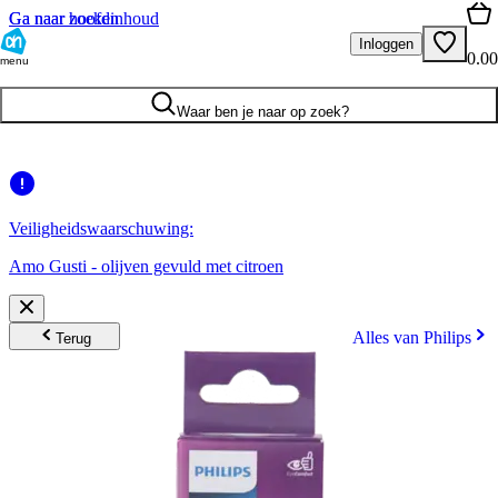
Ga naar hoofdinhoud
Ga naar zoeken
Inloggen
0.00
menu
Waar ben je naar op zoek?
Veiligheidswaarschuwing:
Amo Gusti - olijven gevuld met citroen
Alles van Philips
Terug