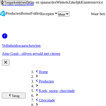
Win- en spaaracties
Winkels
Zakelijk
Klantenservice
Toegankelijkheid
Ga naar hoofdinhoud
Ga naar zoeken
Producten
Bonus
Folder
Recepten
Meer
Veiligheidswaarschuwing:
Amo Gusti - olijven gevuld met citroen
Home
Producten
Koek, snoep, chocolade
Terug
Chocolade