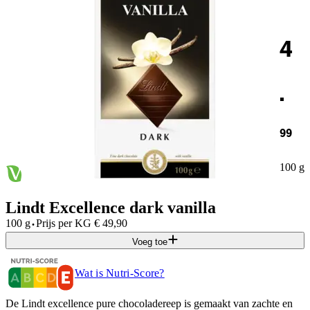
4
.
99
100 g
Lindt Excellence dark vanilla
·
100 g
Prijs per
KG
€
49,90
Voeg toe
Wat is Nutri-Score?
De Lindt excellence pure chocoladereep is gemaakt van zachte en