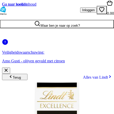
Ga naar hoofdinhoud
Ga naar zoeken
Inloggen
0.00
menu
Waar ben je naar op zoek?
Veiligheidswaarschuwing:
Amo Gusti - olijven gevuld met citroen
Alles van Lindt
Terug