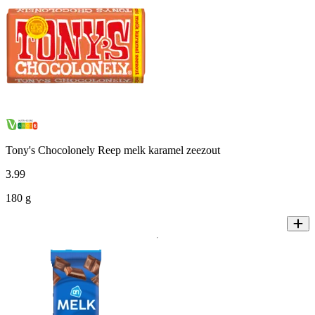
Tony's Chocolonely Reep melk karamel zeezout
3
.
99
180 g