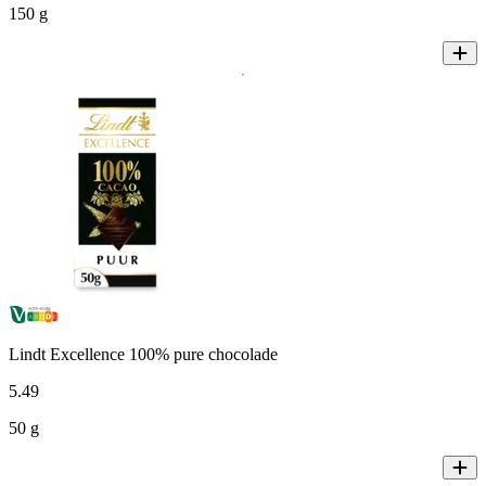
150 g
Lindt Excellence 100% pure chocolade
5
.
49
50 g