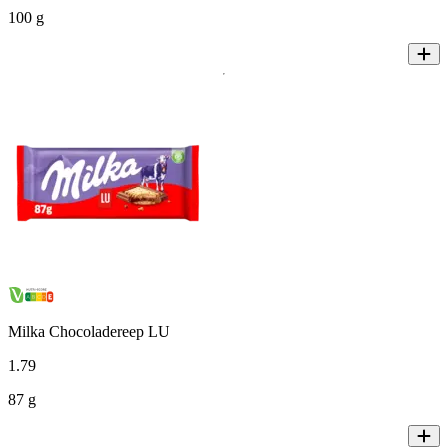
100 g
Milka Chocoladereep LU
1
.
79
87 g