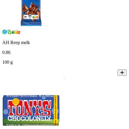
AH Reep melk
0
.
86
100 g