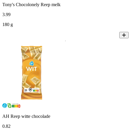
Tony's Chocolonely Reep melk
3
.
99
180 g
AH Reep witte chocolade
0
.
82