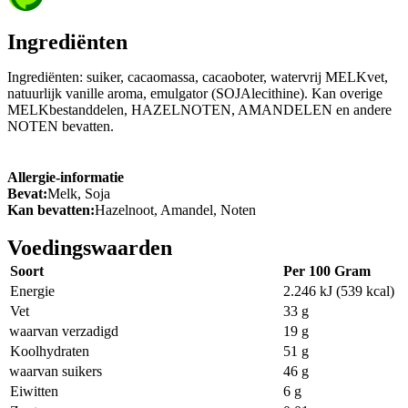
Ingrediënten
Ingrediënten: suiker, cacaomassa, cacaoboter, watervrij MELKvet,
natuurlijk vanille aroma, emulgator (SOJAlecithine). Kan overige
MELKbestanddelen, HAZELNOTEN, AMANDELEN en andere
NOTEN bevatten.
Allergie-informatie
Bevat:
Melk, Soja
Kan bevatten:
Hazelnoot, Amandel, Noten
Voedingswaarden
Soort
Per 100 Gram
Energie
2.246 kJ (539 kcal)
Vet
33 g
waarvan verzadigd
19 g
Koolhydraten
51 g
waarvan suikers
46 g
Eiwitten
6 g