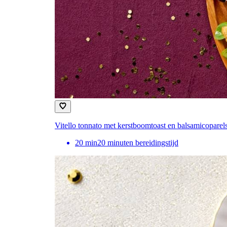
Vitello tonnato met kerstboomtoast en balsamicoparel
20
min
20 minuten bereidingstijd