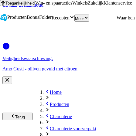
Win- en spaaracties
Winkels
Zakelijk
Klantenservice
Toegankelijkheid
Ga naar hoofdinhoud
Ga naar zoeken
Producten
Bonus
Folder
Recepten
Meer
Veiligheidswaarschuwing:
Amo Gusti - olijven gevuld met citroen
Home
Producten
Charcuterie
Terug
Charcuterie voorverpakt