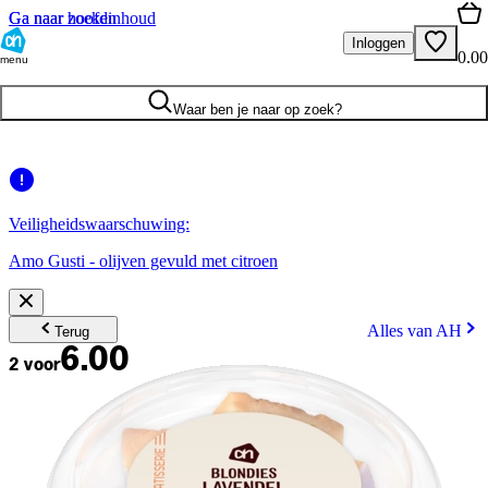
Ga naar hoofdinhoud
Ga naar zoeken
Inloggen
0.00
menu
Waar ben je naar op zoek?
Veiligheidswaarschuwing:
Amo Gusti - olijven gevuld met citroen
Alles van AH
Terug
6.00
2 voor