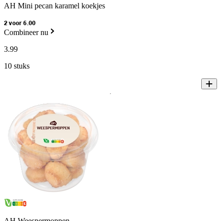
AH Mini pecan karamel koekjes
2 voor 6.00
Combineer nu
3
.
99
10 stuks
AH Weespermoppen