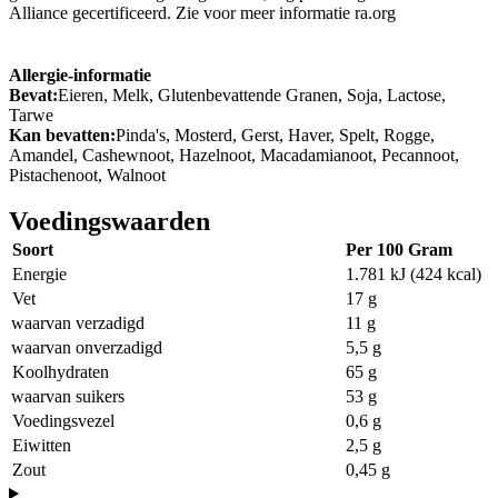
Alliance gecertificeerd. Zie voor meer informatie ra.org
Allergie-informatie
Bevat:
Eieren, Melk, Glutenbevattende Granen, Soja, Lactose,
Tarwe
Kan bevatten:
Pinda's, Mosterd, Gerst, Haver, Spelt, Rogge,
Amandel, Cashewnoot, Hazelnoot, Macadamianoot, Pecannoot,
Pistachenoot, Walnoot
Voedingswaarden
Soort
Per 100 Gram
Energie
1.781 kJ (424 kcal)
Vet
17 g
waarvan verzadigd
11 g
waarvan onverzadigd
5,5 g
Koolhydraten
65 g
waarvan suikers
53 g
Voedingsvezel
0,6 g
Eiwitten
2,5 g
Zout
0,45 g