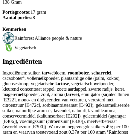
138 Gram
Portiegrootte:
17 gram
Aantal porties:
8
Kenmerken
Rainforest Alliance people & nature
Vegetarisch
Ingrediënten
Ingrediënten: suiker,
tarwe
bloem,
roomboter
,
scharrelei
,
cacaoboter°, volle
melk
poeder, plantaardige olie (palm, kokos),
glucosestroop, vegetarische
lactose
, vegetarisch
wei
poeder,
kleurend concentraat (appel, zoete aardappel, zwarte radijs, kers),
magere
melk
poeder, zout, aroma (
tarwe
), emulgator (
soja
lecithinen
[E322], mono- en diglyceriden van vetzuren, veresterd met
citroenzuur [E472c], sorbitaantristearaat [E492]), gekaramelliseerde
suiker, natuurlijke aroma's, lavendel, natuurlijk vanillearoma,
conserveermiddel (kaliumsorbaat [E202]), geleermiddel (agaragar
[E406]), voedingszuur (citroenzuur [E330]), meelverbeteraar
(ascorbinezuur [E300]). Waarvan toegevoegde suikers 49g per 100
gram en waarvan toegevoegd zout 0,37g per 100 gram °Rainforest