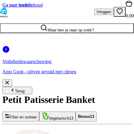
Ga naar hoofdinhoud
Ga naar zoeken
Inloggen
0.00
menu
Waar ben je naar op zoek?
Veiligheidswaarschuwing:
Amo Gusti - olijven gevuld met citroen
Terug
Petit Patisserie Banket
Bonus
13
Filter en sorteer
Vegetarisch
13