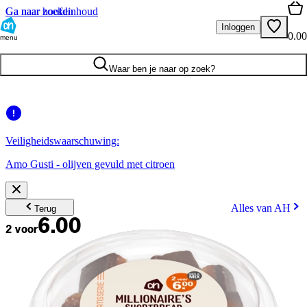
Ga naar hoofdinhoud
Ga naar zoeken
Inloggen
0.00
menu
Waar ben je naar op zoek?
Veiligheidswaarschuwing:
Amo Gusti - olijven gevuld met citroen
Alles van AH
Terug
6.00
2 voor