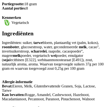
Portiegrootte:
18 gram
Aantal porties:
8
Kenmerken
Vegetarisch
Ingrediënten
Ingrediënten: suiker,
tarwe
bloem, plantaardig vet (palm, kokos),
roomboter
, glucosestroop, water, gecondenseerde
melk
, cacao°,
invertsuikerstroop,
scharrelei
, raapolie, cacaopoeder°,
magere
melk
poeder, vegetarisch
wei
poeder, emulgator
(
soja
lecithinen [E322], sorbitaanmonostearaat [E491]), zout,
natuurlijk aroma, aroma. Waarvan toegevoegde suikers 37g per 100
gram en waarvan toegevoegd zout 0,25g per 100 gram
Allergie-informatie
Bevat:
Eieren, Melk, Glutenbevattende Granen, Soja, Lactose,
Tarwe
Kan bevatten:
Rogge, Amandel, Cashewnoot, Hazelnoot,
Macadamianoot, Pecannoot, Paranoot, Pistachenoot, Walnoot