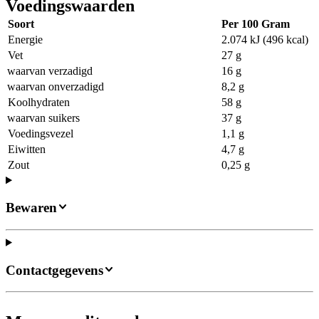
Voedingswaarden
Soort
Per 100 Gram
Energie
2.074 kJ (496 kcal)
Vet
27 g
waarvan verzadigd
16 g
waarvan onverzadigd
8,2 g
Koolhydraten
58 g
waarvan suikers
37 g
Voedingsvezel
1,1 g
Eiwitten
4,7 g
Zout
0,25 g
Bewaren
Contactgegevens