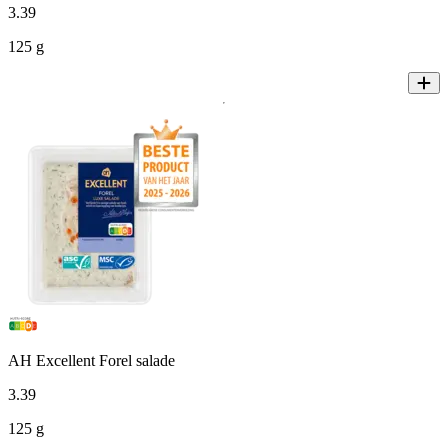
3
.
39
125 g
AH Excellent Forel salade
3
.
39
125 g