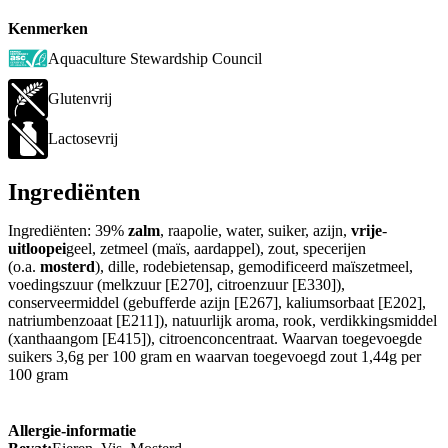
Kenmerken
Aquaculture Stewardship Council
Glutenvrij
Lactosevrij
Ingrediënten
Ingrediënten: 39%
zalm
, raapolie, water, suiker, azijn,
vrije
-
uitloopei
geel, zetmeel (maïs, aardappel), zout, specerijen
(o.a.
mosterd
), dille, rodebietensap, gemodificeerd maïszetmeel,
voedingszuur (melkzuur [E270], citroenzuur [E330]),
conserveermiddel (gebufferde azijn [E267], kaliumsorbaat [E202],
natriumbenzoaat [E211]), natuurlijk aroma, rook, verdikkingsmiddel
(xanthaangom [E415]), citroenconcentraat. Waarvan toegevoegde
suikers 3,6g per 100 gram en waarvan toegevoegd zout 1,44g per
100 gram
Allergie-informatie