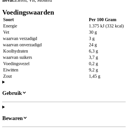
Bevat:
Eieren, Vis, Mosterd
Voedingswaarden
Soort
Per 100 Gram
Energie
1.375 kJ (332 kcal)
Vet
30 g
waarvan verzadigd
3 g
waarvan onverzadigd
24 g
Koolhydraten
6,3 g
waarvan suikers
3,7 g
Voedingsvezel
0,2 g
Eiwitten
9,2 g
Zout
1,45 g
Gebruik
Bewaren