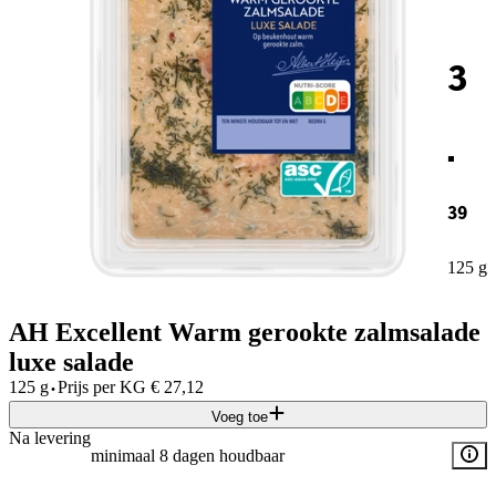
3
.
39
125 g
AH Excellent Warm gerookte zalmsalade
luxe salade
·
125 g
Prijs per
KG
€
27,12
Voeg toe
Na levering
minimaal 8 dagen houdbaar