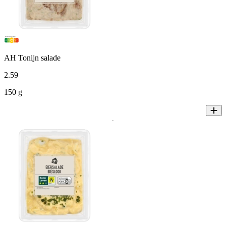
AH Tonijn salade
2
.
59
150 g