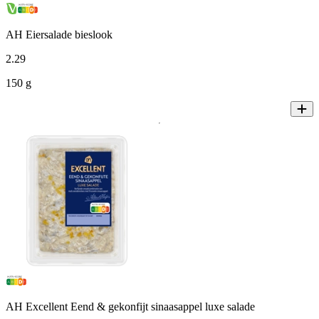
AH Eiersalade bieslook
2
.
29
150 g
AH Excellent Eend & gekonfijt sinaasappel luxe salade