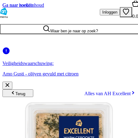
Ga naar hoofdinhoud
Ga naar zoeken
Inloggen
0.
menu
Waar ben je naar op zoek?
Veiligheidswaarschuwing:
Amo Gusti - olijven gevuld met citroen
Alles van AH Excellent
Terug